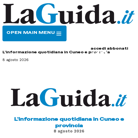
OPEN MAIN MENU
HOME
CONTATTI
accedi
abbonati
L'informazione quotidiana in Cuneo e provincia
8 agosto 2026
L'informazione quotidiana in Cuneo e
provincia
8 agosto 2026