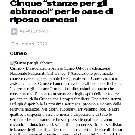
Cinque “stanze per gli
abbracci” per le case di
riposo cuneesi
17 dicembre 2020
Cuneo
Cuneo
- L’associazione Anteas Cuneo Odv, la Federazione
Nazionale Pensionati Cisl Cuneo, l’Associazione provinciale
cuneese case di riposo pubbliche e private ed il Consorzio socio
assistenziale del Cuneese hanno provveduto all’acquisto di cinque
“stanze per gli abbracci”, moduli di dimensioni compatte che
consentiranno l’incontro in sicurezza degli ospiti delle residenze
per anziani della Granda con i propri familiari. Una prima stanza
sarà già disponibile la prossima settimana, proprio a ridosso delle
festività natalizie. Nei giorni successivi arriveranno, poi, le altre
quattro. I dispositivi saranno messi a disposizione di tutte le
strutture che ne faranno richiesta, presso le quali ruoteranno,
restando in dotazione a ciascuna il tempo necessario per soddisfare
le istanze degli utenti. Unico requisito richiesto alle case di riposo
sarà il non avere al proprio interno casi di positività al Covid-19.