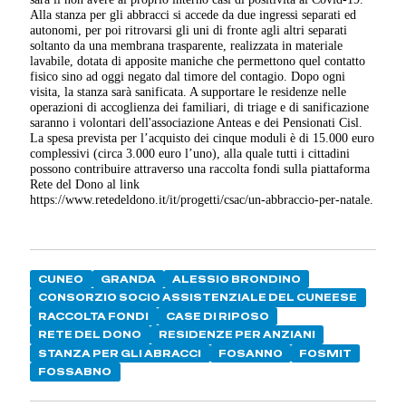
Alla stanza per gli abbracci si accede da due ingressi separati ed
autonomi, per poi ritrovarsi gli uni di fronte agli altri separati
soltanto da una membrana trasparente, realizzata in materiale
lavabile, dotata di apposite maniche che permettono quel contatto
fisico sino ad oggi negato dal timore del contagio. Dopo ogni
visita, la stanza sarà sanificata. A supportare le residenze nelle
operazioni di accoglienza dei familiari, di triage e di sanificazione
saranno i volontari dell'associazione Anteas e dei Pensionati Cisl.
La spesa prevista per l’acquisto dei cinque moduli è di 15.000 euro
complessivi (circa 3.000 euro l’uno), alla quale tutti i cittadini
possono contribuire attraverso una raccolta fondi sulla piattaforma
Rete del Dono al link
https://www.retedeldono.it/it/progetti/csac/un-abbraccio-per-natale.
CUNEO
GRANDA
ALESSIO BRONDINO
CONSORZIO SOCIO ASSISTENZIALE DEL CUNEESE
RACCOLTA FONDI
CASE DI RIPOSO
RETE DEL DONO
RESIDENZE PER ANZIANI
STANZA PER GLI ABRACCI
FOSANNO
FOSMIT
FOSSABNO