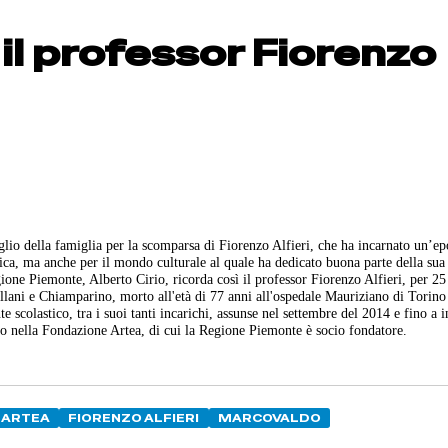
il professor Fiorenzo
io della famiglia per la scomparsa di Fiorenzo Alfieri, che ha incarnato un’ep
itica, ma anche per il mondo culturale al quale ha dedicato buona parte della sua
one Piemonte, Alberto Cirio, ricorda così il professor Fiorenzo Alfieri, per 25
llani e Chiamparino, morto all'età di 77 anni all'ospedale Mauriziano di Torino
 scolastico, tra i suoi tanti incarichi, assunse nel settembre del 2014 e fino a i
o nella Fondazione Artea, di cui la Regione Piemonte è socio fondatore.
 ARTEA
FIORENZO ALFIERI
MARCOVALDO