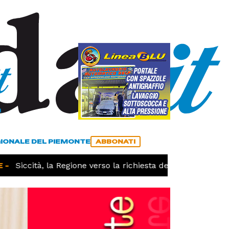
a
ACCEDI
ABBONATI
GIONALE DEL PIEMONTE
ABBONATI
-
Siccità, la Regione verso la richiesta dello stato di cala