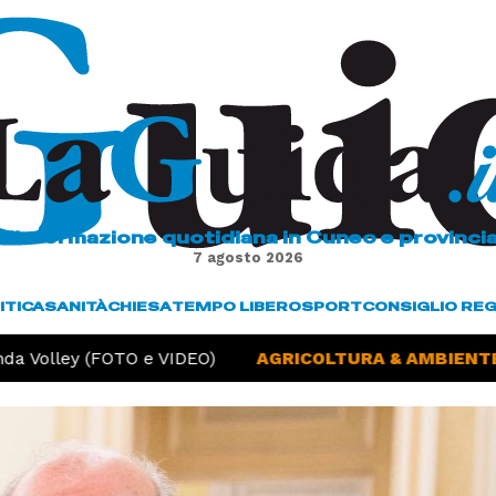
L'informazione quotidiana in Cuneo e provinci
7 agosto 2026
ITICA
SANITÀ
CHIESA
TEMPO LIBERO
SPORT
CONSIGLIO RE
a Volley (FOTO e VIDEO)
AGRICOLTURA & AMBIENTE 