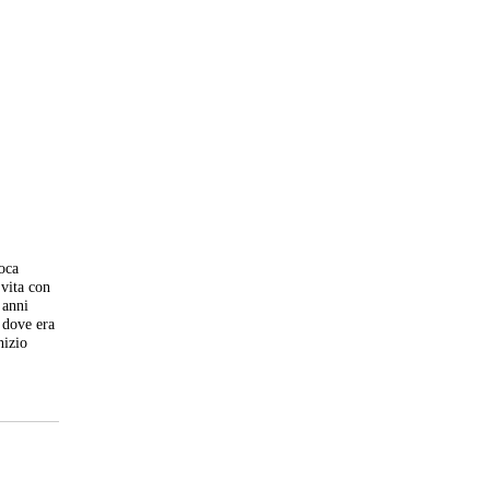
oca
 vita con
 anni
 dove era
nizio