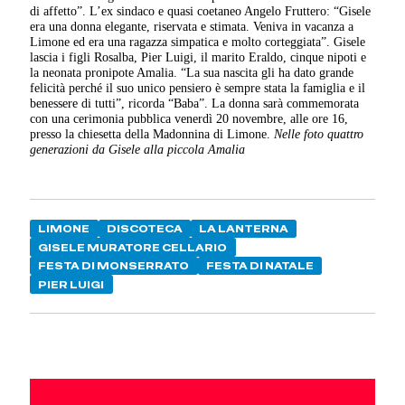
di affetto”. L’ex sindaco e quasi coetaneo Angelo Fruttero: “Gisele
era una donna elegante, riservata e stimata. Veniva in vacanza a
Limone ed era una ragazza simpatica e molto corteggiata”. Gisele
lascia i figli Rosalba, Pier Luigi, il marito Eraldo, cinque nipoti e
la neonata pronipote Amalia. “La sua nascita gli ha dato grande
felicità perché il suo unico pensiero è sempre stata la famiglia e il
benessere di tutti”, ricorda “Baba”. La donna sarà commemorata
con una cerimonia pubblica venerdì 20 novembre, alle ore 16,
presso la chiesetta della Madonnina di Limone.
Nelle foto quattro
generazioni da Gisele alla piccola Amalia
LIMONE
DISCOTECA
LA LANTERNA
GISELE MURATORE CELLARIO
FESTA DI MONSERRATO
FESTA DI NATALE
PIER LUIGI