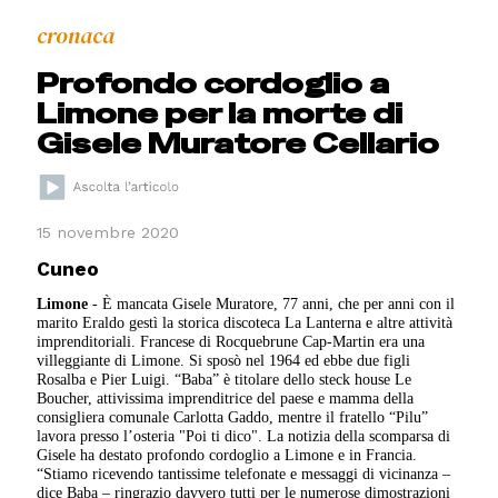
cronaca
Profondo cordoglio a
Limone per la morte di
Gisele Muratore Cellario
15 novembre 2020
Cuneo
Limone
- È mancata Gisele Muratore, 77 anni, che per anni con il
marito Eraldo gestì la storica discoteca La Lanterna e altre attività
imprenditoriali. Francese di Rocquebrune Cap-Martin era una
villeggiante di Limone. Si sposò nel 1964 ed ebbe due figli
Rosalba e Pier Luigi. “Baba” è titolare dello steck house Le
Boucher, attivissima imprenditrice del paese e mamma della
consigliera comunale Carlotta Gaddo, mentre il fratello “Pilu”
lavora presso l’osteria "Poi ti dico". La notizia della scomparsa di
Gisele ha destato profondo cordoglio a Limone e in Francia.
“Stiamo ricevendo tantissime telefonate e messaggi di vicinanza –
dice Baba – ringrazio davvero tutti per le numerose dimostrazioni