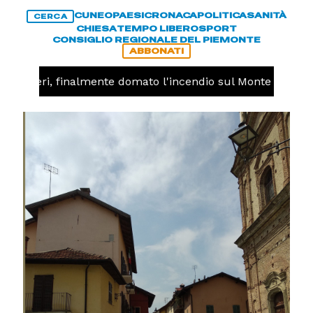
CUNEO
PAESI
CRONACA
POLITICA
SANITÀ
CERCA
CHIESA
TEMPO LIBERO
SPORT
CONSIGLIO REGIONALE DEL PIEMONTE
ABBONATI
Valdieri, finalmente domato l'incendio sul Monte Piastra