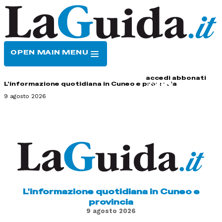
OPEN MAIN MENU
HOME
CONTATTI
accedi
abbonati
L'informazione quotidiana in Cuneo e provincia
9 agosto 2026
L'informazione quotidiana in Cuneo e
provincia
9 agosto 2026