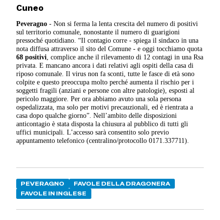
Cuneo
Peveragno
- Non si ferma la lenta crescita del numero di positivi
sul territorio comunale, nonostante il numero di guarigioni
pressoché quotidiano. “Il contagio corre - spiega il sindaco in una
nota diffusa attraverso il sito del Comune - e oggi tocchiamo quota
68 positivi
, complice anche il rilevamento di 12 contagi in una Rsa
privata. E mancano ancora i dati relativi agli ospiti della casa di
riposo comunale. Il virus non fa sconti, tutte le fasce di età sono
colpite e questo preoccupa molto perché aumenta il rischio per i
soggetti fragili (anziani e persone con altre patologie), esposti al
pericolo maggiore. Per ora abbiamo avuto una sola persona
ospedalizzata, ma solo per motivi precauzionali, ed è rientrata a
casa dopo qualche giorno”. Nell’ambito delle disposizioni
anticontagio è stata disposta la chiusura al pubblico di tutti gli
uffici municipali. L’accesso sarà consentito solo previo
appuntamento telefonico (centralino/protocollo 0171.337711).
PEVERAGNO
FAVOLE DELLA DRAGONERA
FAVOLE IN INGLESE