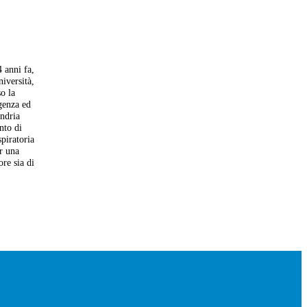
 anni fa,
niversità,
o la
genza ed
andria
nto di
spiratoria
r una
ore sia di