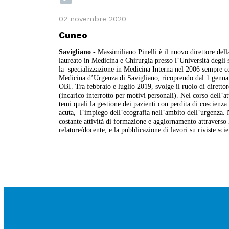
02 novembre 2020
Cuneo
Savigliano -
Massimiliano Pinelli è il nuovo direttore dell
laureato in Medicina e Chirurgia presso l’Università degli s
la specializzazione in Medicina Interna nel 2006 sempre co
Medicina d’Urgenza di Savigliano, ricoprendo dal 1 gennaio
OBI. Tra febbraio e luglio 2019, svolge il ruolo di dirett
(incarico interrotto per motivi personali). Nel corso dell’a
temi quali la gestione dei pazienti con perdita di coscienza t
acuta, l’impiego dell’ecografia nell’ambito dell’urgenza. 
costante attività di formazione e aggiornamento attraverso l
relatore/docente, e la pubblicazione di lavori su riviste scie