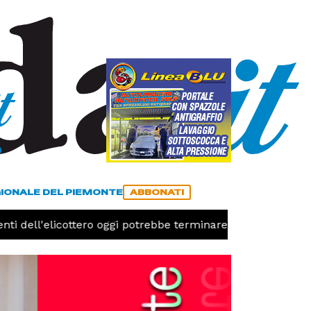
a
ACCEDI
ABBONATI
GIONALE DEL PIEMONTE
ABBONATI
ti dell'elicottero oggi potrebbe terminare l'emergenza