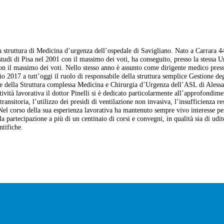
a struttura di Medicina d’urgenza dell’ospedale di Savigliano. Nato a Carrara 44
tudi di Pisa nel 2001 con il massimo dei voti, ha conseguito, presso la stessa U
n il massimo dei voti. Nello stesso anno è assunto come dirigente medico press
 2017 a tutt’oggi il ruolo di responsabile della struttura semplice Gestione de
ore della Struttura complessa Medicina e Chirurgia d’Urgenza dell’ASL di Aless
ttività lavorativa il dottor Pinelli si è dedicato particolarmente all’approfondime
ransitoria, l’utilizzo dei presidi di ventilazione non invasiva, l’insufficienza re
Nel corso della sua esperienza lavorativa ha mantenuto sempre vivo interesse pe
a partecipazione a più di un centinaio di corsi e convegni, in qualità sia di udit
ntifiche.