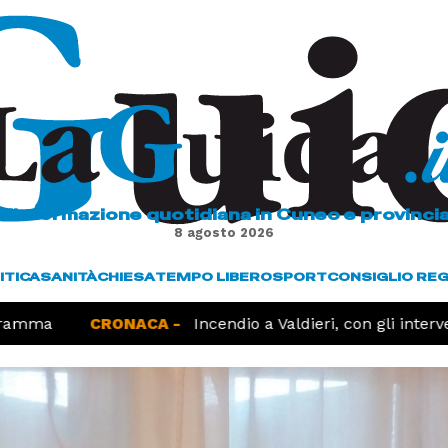
L'informazione quotidiana in Cuneo e provinci
8 agosto 2026
ITICA
SANITÀ
CHIESA
TEMPO LIBERO
SPORT
CONSIGLIO RE
amma
CRONACA -
Incendio a Valdieri, con gli interven