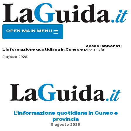
OPEN MAIN MENU
HOME
CONTATTI
accedi
abbonati
L'informazione quotidiana in Cuneo e provincia
9 agosto 2026
L'informazione quotidiana in Cuneo e
provincia
9 agosto 2026