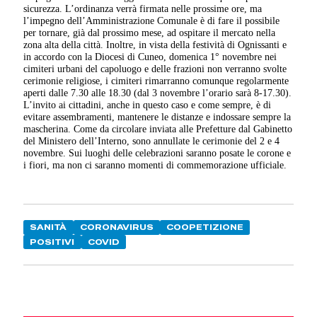
sicurezza. L’ordinanza verrà firmata nelle prossime ore, ma
l’impegno dell’Amministrazione Comunale è di fare il possibile
per tornare, già dal prossimo mese, ad ospitare il mercato nella
zona alta della città. Inoltre, in vista della festività di Ognissanti e
in accordo con la Diocesi di Cuneo, domenica 1° novembre nei
cimiteri urbani del capoluogo e delle frazioni non verranno svolte
cerimonie religiose, i cimiteri rimarranno comunque regolarmente
aperti dalle 7.30 alle 18.30 (dal 3 novembre l’orario sarà 8-17.30).
L’invito ai cittadini, anche in questo caso e come sempre, è di
evitare assembramenti, mantenere le distanze e indossare sempre la
mascherina. Come da circolare inviata alle Prefetture dal Gabinetto
del Ministero dell’Interno, sono annullate le cerimonie del 2 e 4
novembre. Sui luoghi delle celebrazioni saranno posate le corone e
i fiori, ma non ci saranno momenti di commemorazione ufficiale.
SANITÀ
CORONAVIRUS
COOPETIZIONE
POSITIVI
COVID