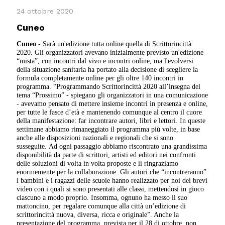
24 ottobre 2020
Cuneo
Cuneo
- Sarà un'edizione tutta online quella di Scrittorincittà
2020. Gli organizzatori avevano inizialmente previsto un'edizione
“mista”, con incontri dal vivo e incontri online, ma l'evolversi
della situazione sanitaria ha portato alla decisione di scegliere la
formula completamente online per gli oltre 140 incontri in
programma. “Programmando Scrittorincittà 2020 all’insegna del
tema “Prossimo” - spiegano gli organizzatori in una comunicazione
- avevamo pensato di mettere insieme incontri in presenza e online,
per tutte le fasce d’età e mantenendo comunque al centro il cuore
della manifestazione: far incontrare autori, libri e lettori. In queste
settimane abbiamo rimaneggiato il programma più volte, in base
anche alle disposizioni nazionali e regionali che si sono
susseguite. Ad ogni passaggio abbiamo riscontrato una grandissima
disponibilità da parte di scrittori, artisti ed editori nei confronti
delle soluzioni di volta in volta proposte e li ringraziamo
enormemente per la collaborazione. Gli autori che “incontreranno”
i bambini e i ragazzi delle scuole hanno realizzato per noi dei brevi
video con i quali si sono presentati alle classi, mettendosi in gioco
ciascuno a modo proprio. Insomma, ognuno ha messo il suo
mattoncino, per regalare comunque alla città un’edizione di
scrittorincittà nuova, diversa, ricca e originale”. Anche la
presentazione del programma, prevista per il 28 di ottobre, non