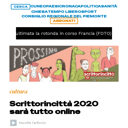
CUNEO
PAESI
CRONACA
POLITICA
SANITÀ
CERCA
CHIESA
TEMPO LIBERO
SPORT
CONSIGLIO REGIONALE DEL PIEMONTE
ABBONATI
neo, ultimata la rotonda in corso Francia (FOTO)
CR
cultura
Scrittorincittà 2020
sarà tutto online