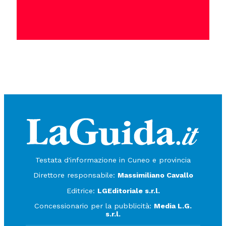
Testata d'informazione in Cuneo e provincia
Direttore responsabile:
Massimiliano Cavallo
Editrice:
LGEditoriale s.r.l.
Concessionario per la pubblicità:
Media L.G.
s.r.l.