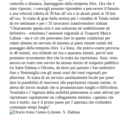
controllo a distanza, danneggiato dalla tempesta Alex. Ora che è
stato riparato, i convogli possono riprendere a percorrere il binario
a una velocità ridotta di 30 km all’ora e in alcuni punti ai 10 km
all’ora. Si tratta di gran bella notizia per i cittadini di Tenda isolati
da tre settimane e per i 35 lavoratori transfrontalieri italiani.
“Chiaramente questa non è una soluzione né soddisfacente né
definitiva - sottolinea l’assessore regionale ai Trasporti Marco
Gabusi - ma è ciò che potevamo fare in queste condizioni per
ridare almeno un servizio di minima ai paesi rimasti isolati dal
passaggio della tempesta Alex. La linea, che poteva essere percorsa
in 46 minuti, ora richiede un’ora e quaranta minuti, perciò non
possiamo sicuramente dire che la tratta sia ripristinata. Anzi, resta
ancora un tratto non servito da nessun mezzo di trasporto pubblico
tra Saint Dalmas e Olivetta, da dove poi partono i bus sostitutivi
fino a Ventimiglia con gli stessi orari dei treni regionali pre
alluvione. Si tratta di un servizio assolutamente locale per poter
dare la possibilità di muoversi alle popolazioni rimaste isolate, in
attesa dei lavori stradali che si preannunciano lunghi e difficoltosi.
Trenitalia e l’Agenzia della mobilità piemontese si sono attivati per
ripristinare rapidamente un collegamento minimo: capiamo che
non è molto, ma è il primo passo per l’apertura che richiederà
comunque tempi lunghi”.