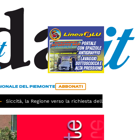
a
ACCEDI
ABBONATI
GIONALE DEL PIEMONTE
ABBONATI
iccità, la Regione verso la richiesta dello stato di calamit