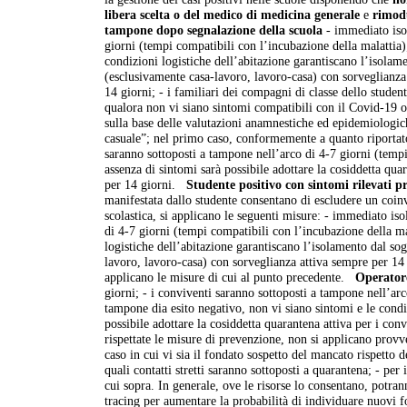
libera scelta o del medico di medicina generale
e
rimodu
tampone dopo segnalazione della scuola
- immediato isol
giorni (tempi compatibili con l’incubazione della malattia);
condizioni logistiche dell’abitazione garantiscano l’isolame
(esclusivamente casa-lavoro, lavoro-casa) con sorveglianza
14 giorni; - i familiari dei compagni di classe dello student
qualora non vi siano sintomi compatibili con il Covid-19 o 
sulla base delle valutazioni anamnestiche ed epidemiologich
casuale”; nel primo caso, conformemente a quanto riportato
saranno sottoposti a tampone nell’arco di 4-7 giorni (tempi
assenza di sintomi sarà possibile adottare la cosiddetta qu
per 14 giorni.
Studente positivo con sintomi rilevati pr
manifestata dallo studente consentano di escludere un coinv
scolastica, si applicano le seguenti misure: - immediato is
di 4-7 giorni (tempi compatibili con l’incubazione della mal
logistiche dell’abitazione garantiscano l’isolamento dal sog
lavoro, lavoro-casa) con sorveglianza attiva sempre per 14 
applicano le misure di cui al punto precedente.
Operatore
giorni; - i conviventi saranno sottoposti a tampone nell’arc
tampone dia esito negativo, non vi siano sintomi e le condiz
possibile adottare la cosiddetta quarantena attiva per i con
rispettate le misure di prevenzione, non si applicano provve
caso in cui vi sia il fondato sospetto del mancato rispetto de
quali contatti stretti saranno sottoposti a quarantena; - per i
cui sopra. In generale, ove le risorse lo consentano, potrann
tracing per aumentare la probabilità di individuare nuovi f