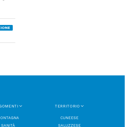
IONE
GOMENTI
TERRITORIO
ONTAGNA
CUNEESE
SANITÀ
SALUZZESE