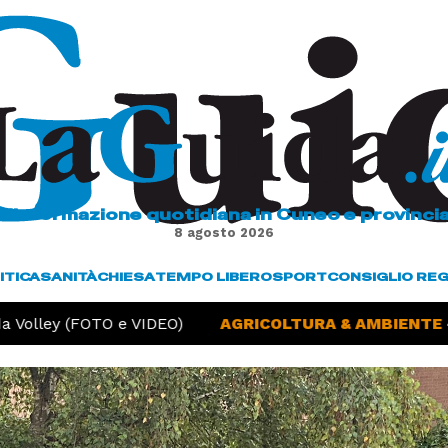
L'informazione quotidiana in Cuneo e provinci
8 agosto 2026
ITICA
SANITÀ
CHIESA
TEMPO LIBERO
SPORT
CONSIGLIO RE
Volley (FOTO e VIDEO)
AGRICOLTURA & AMBIENTE -
S