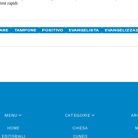
test rapidi.
FARE
TAMPONE
POSITIVO
EVANGELISTA
EVANGELIZZAZ
MENU
CATEGORIE
AR
HOME
CHIESA
M
EDITORIALI
CUNEO