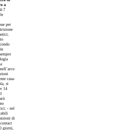
vo a
 4-7
 le
sse per
strizione
stici;
to
econdo
in
 sempre
logia
za
nell’arco
izioni
ente casa-
la, si
er 14
il
arà
ono
ici; - nel
cabili
sizioni di
 contact
0 giorni,