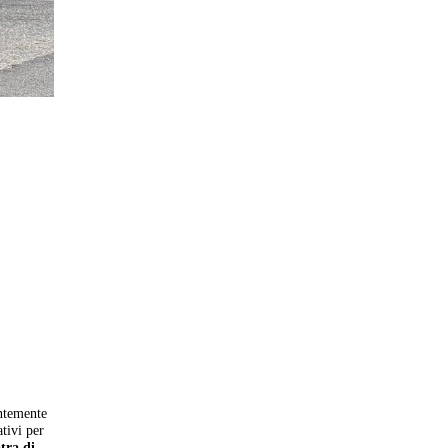
entemente
ativi per
tra di