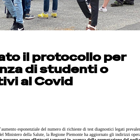
to il protocollo per
nza di studenti o
ivi al Covid
’aumento esponenziale del numero di richieste di test diagnostici legati preval
 del Ministero della Salute, la Regione Piemonte ha aggiornato gli indirizzi oper
n possono essere effettuati tamponi in assenza della prenotazione del pedia