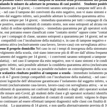
lando le misure da adottare in presenza di casi positivi
.
Studente positi
amento per 14 giorni; - i conviventi saranno sottoposti a tampone nell’arco di
 - nel caso il tampone dei conviventi dia esito negativo, non vi siano sintomi e
nto dal soggetto infetto, sarà possibile adottare la cosiddetta quarantena attiva
 attiva sempre per 14 giorni; - immediata quarantena per tutti i compagni di cla
e positivo, essendo contatti di contatto stretto, non sono sottoposti ad alcuna re
indizi di ordine epidemiologico; - immediata quarantena per gli operatori scola
e, essi potranno essere classificati come “contatto stretto” oppure come “contat
 per i compagni di classe, saranno sottoposti a quarantena per 14 giorni; nel s
 compatibili con l’incubazione della malattia) e, in caso di tampone negativo e 
arantena attiva (esclusivamente casa-lavoro, lavoro-casa) con sorveglianza attiva
esso il proprio domicilio
Nel caso in cui i tempi di insorgenza della sintomato
olgimento della scuola, cioè siano intercorse più di 48 ore dall’ultima frequen
olamento del soggetto per 14 giorni; - i conviventi saranno sottoposti a tampone 
attia); - nel caso il tampone dia esito negativo, non vi siano sintomi e le cond
getto infetto, sarà possibile adottare la cosiddetta quarantena attiva (esclusivam
giorni. Nel caso in cui non sia possibile escludere un coinvolgimento della scuo
 scolastico risultato positivo al tampone a scuola
- immediato isolamento p
o di 4-7 giorni (tempi compatibili con l’incubazione della malattia); - nel caso 
ioni logistiche dell’abitazione garantiscano l’isolamento dal soggetto infetto, s
viventi (esclusivamente casa-lavoro, lavoro-casa) con sorveglianza attiva; - se s
dimenti di quarantena nei confronti degli studenti o degli altri operatori scolast
lle misure anti-Covid, gli studenti delle classi e gli operatori scolastici identifi
 familiari dei predetti, trattandosi di contatti di contatti stretti. valgono le dispo
o continuare ad essere effettuati tamponi diagnostici sulle classi con finalità di
ocolai. La quarantena di 14 giorni, e non quella alternativamente prevista di 1