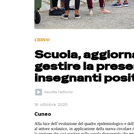
cuneo
Scuola, aggiorna
gestire la prese
insegnanti posit
16 ottobre 2020
Cuneo
Alla luce dell’evoluzione del quadro epidemiologico e dell
al settore scolastico, in applicazione della nuova circolare
la gestione dei casi positivi nelle scuole disponendo che
no