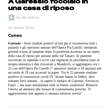
A Garessio focolaio in
una casa di riposo
22 marzo 2020
Cuneo
Garessio
- Sono risultati positivi al test per il coronavirus tutti i
pazienti e gli operatori sanitari dell'Opera Pia Garelli, sottoposti
giovedì scorso al tampone dopo la positività accertata su un ospite
della casa di riposo per anziani della val Tanaro. Al paziente
ricoverato in ospedale e ai tre casi registrati in precedenza (uno in
terapia intensiva e due ricoverati a Mondovì), si aggiungono ora i
25 casi dell'Opera Pia Garelli (7 operatori sanitari e 18 anziani) per
un totale di 29 casi accertati in paese. Tra le 25 persone risultate
positive al coronavirus covid-19 "alcune hanno la febbre, altre
soltanto lievi sintomi - fa sapere il sindaco di Garessio, Ferruccio
Fazio -, ma sono attualmente tutte in buone condizioni. Rinnovo
l'invito ad attenersi alle misure di contenimento previste. Vi
aggiorneremo non appena ci saranno ulteriori novità".