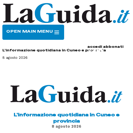
OPEN MAIN MENU
HOME
CONTATTI
accedi
abbonati
L'informazione quotidiana in Cuneo e provincia
8 agosto 2026
L'informazione quotidiana in Cuneo e
provincia
8 agosto 2026