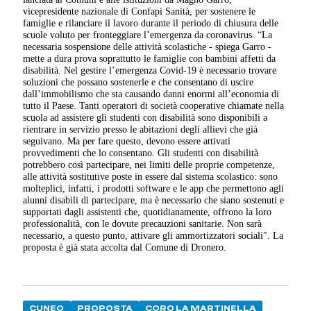
vicepresidente nazionale di Confapi Sanità, per sostenere le
famiglie e rilanciare il lavoro durante il periodo di chiusura delle
scuole voluto per fronteggiare l’emergenza da coronavirus. “La
necessaria sospensione delle attività scolastiche - spiega Garro -
mette a dura prova soprattutto le famiglie con bambini affetti da
disabilità. Nel gestire l’emergenza Covid-19 è necessario trovare
soluzioni che possano sostenerle e che consentano di uscire
dall’immobilismo che sta causando danni enormi all’economia di
tutto il Paese. Tanti operatori di società cooperative chiamate nella
scuola ad assistere gli studenti con disabilità sono disponibili a
rientrare in servizio presso le abitazioni degli allievi che già
seguivano. Ma per fare questo, devono essere attivati
provvedimenti che lo consentano. Gli studenti con disabilità
potrebbero così partecipare, nei limiti delle proprie competenze,
alle attività sostitutive poste in essere dal sistema scolastico: sono
molteplici, infatti, i prodotti software e le app che permettono agli
alunni disabili di partecipare, ma è necessario che siano sostenuti e
supportati dagli assistenti che, quotidianamente, offrono la loro
professionalità, con le dovute precauzioni sanitarie. Non sarà
necessario, a questo punto, attivare gli ammortizzatori sociali". La
proposta è già stata accolta dal Comune di Dronero.
CUNEO
PROPOSTA
CORO LA MARTINELLA