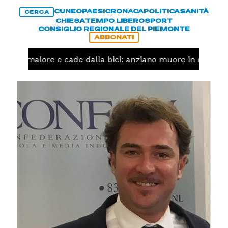
CUNEO
PAESI
CRONACA
POLITICA
SANITÀ
CERCA
CHIESA
TEMPO LIBERO
SPORT
CONSIGLIO REGIONALE DEL PIEMONTE
ABBONATI
a un malore e cade dalla bici: anziano muore in corso N