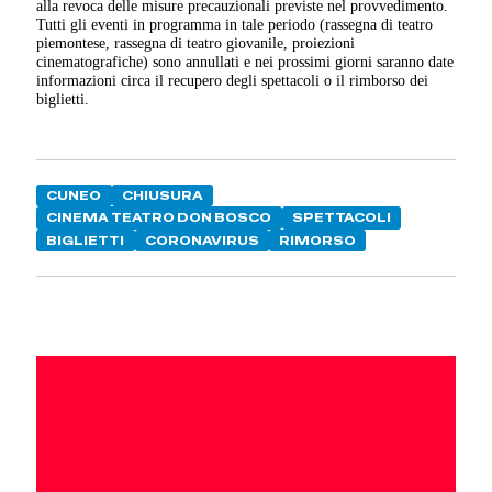
alla revoca delle misure precauzionali previste nel provvedimento.
Tutti gli eventi in programma in tale periodo (rassegna di teatro
piemontese, rassegna di teatro giovanile, proiezioni
cinematografiche) sono annullati e nei prossimi giorni saranno date
informazioni circa il recupero degli spettacoli o il rimborso dei
biglietti.
CUNEO
CHIUSURA
CINEMA TEATRO DON BOSCO
SPETTACOLI
BIGLIETTI
CORONAVIRUS
RIMORSO