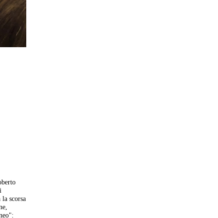
oberto
i
 la scorsa
ne,
neo":