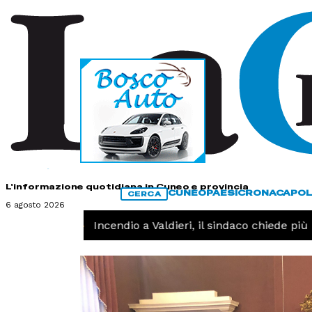
HOME
CONTATTI
L'informazione quotidiana in Cuneo e provincia
CUNEO
PAESI
CRONACA
POL
CERCA
6 agosto 2026
CRONACA -
Incendio a Valdieri, il sindaco chiede più in