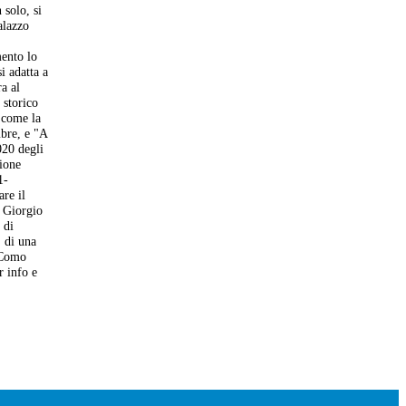
 solo, si
alazzo
mento lo
i adatta a
a al
 storico
e come la
bre, e "A
020 degli
zione
1-
are il
e Giorgio
 di
, di una
e Como
r info e