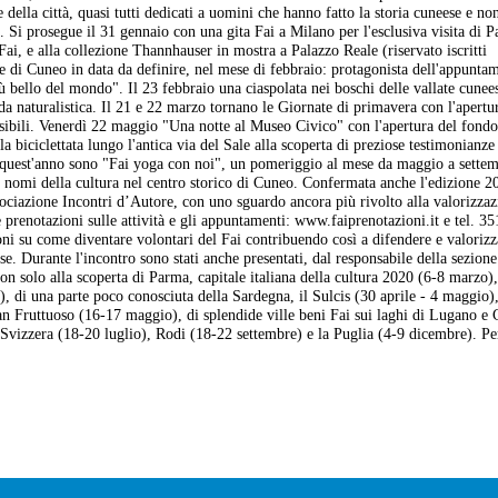
della città, quasi tutti dedicati a uomini che hanno fatto la storia cuneese e non
 Si prosegue il 31 gennaio con una gita Fai a Milano per l'esclusiva visita di P
Fai, e alla collezione Thannhauser in mostra a Palazzo Reale (riservato iscritti
e di Cuneo in data da definire, nel mese di febbraio: protagonista dell'appunta
ù bello del mondo". Il 23 febbraio una ciaspolata nei boschi delle vallate cunees
a naturalistica. Il 21 e 22 marzo tornano le Giornate di primavera con l'apertur
ssibili. Venerdì 22 maggio "Una notte al Museo Civico" con l'apertura del fondo
 biciclettata lungo l'antica via del Sale alla scoperta di preziose testimonianz
 quest'anno sono "Fai yoga con noi", un pomeriggio al mese da maggio a settem
ndi nomi della cultura nel centro storico di Cuneo. Confermata anche l'edizione 2
ssociazione Incontri d’Autore, con uno sguardo ancora più rivolto alla valorizza
e prenotazioni sulle attività e gli appuntamenti: www.faiprenotazioni.it e tel. 35
ni su come diventare volontari del Fai contribuendo così a difendere e valorizz
se. Durante l'incontro sono stati anche presentati, dal responsabile della sezion
on solo alla scoperta di Parma, capitale italiana della cultura 2020 (6-8 marzo),
), di una parte poco conosciuta della Sardegna, il Sulcis (30 aprile - 4 maggio)
n Fruttuoso (16-17 maggio), di splendide ville beni Fai sui laghi di Lugano 
 Svizzera (18-20 luglio), Rodi (18-22 settembre) e la Puglia (4-9 dicembre). Pe