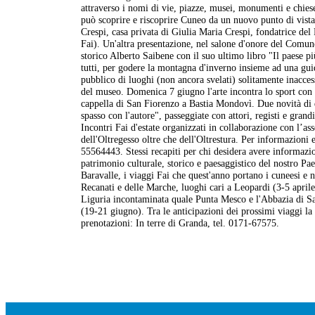
attraverso i nomi di vie, piazze, musei, monumenti e chiese 
può scoprire e riscoprire Cuneo da un nuovo punto di vista.
Crespi, casa privata di Giulia Maria Crespi, fondatrice del 
Fai). Un'altra presentazione, nel salone d'onore del Comun
storico Alberto Saibene con il suo ultimo libro "Il paese pi
tutti, per godere la montagna d'inverno insieme ad una guid
pubblico di luoghi (non ancora svelati) solitamente inacce
del museo. Domenica 7 giugno l'arte incontra lo sport con la
cappella di San Fiorenzo a Bastia Mondovì. Due novità di
spasso con l'autore", passeggiate con attori, registi e gra
Incontri Fai d'estate organizzati in collaborazione con l’a
dell'Oltregesso oltre che dell'Oltrestura. Per informazioni 
55564443. Stessi recapiti per chi desidera avere informazio
patrimonio culturale, storico e paesaggistico del nostro Pae
Baravalle, i viaggi Fai che quest'anno portano i cuneesi e n
Recanati e delle Marche, luoghi cari a Leopardi (3-5 aprile
Liguria incontaminata quale Punta Mesco e l'Abbazia di Sa
(19-21 giugno). Tra le anticipazioni dei prossimi viaggi la
prenotazioni: In terre di Granda, tel. 0171-67575.