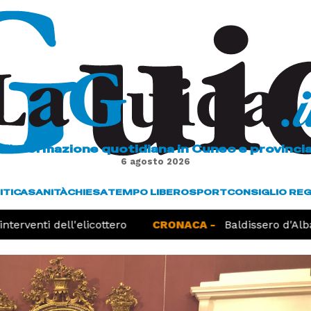
L'informazione quotidiana in Cuneo e provinci
6 agosto 2026
ITICA
SANITÀ
CHIESA
TEMPO LIBERO
SPORT
CONSIGLIO RE
terventi dell'elicottero
CRONACA -
Baldissero d'Alba,