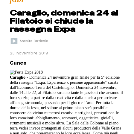
paesi
Caraglio, domenica 24 al
Filatoio si chiude la
rassegna Expa
23 novembre 2019
Cuneo
Caraglio -
Domenica 24 novembre gran finale per la 5ª edizione
della rassegna “Expa, Esperienze x persone appassionate” curata
dall'Ecomuseo Terra del Castelmagno. Domenica 24 novembre,
dalle 14 alle 22, al Filatoio saranno tante le passioni che avranno il
loro spazio, a partire dalla creatività e dalla musica per arrivare
all’enogastronomia, passando per il gioco e l’arte. Per tutta la
durata della festa, nel salone al primo piano sarà possibile
conoscere da vicino numerosi creativi e artigiani, presenti con le
loro creazioni: abbigliamento, accessori, oggettistica, gioielli,
strumenti musicali e molto altro. La Sala delle Colonne al piano
terra vedrà invece protagonisti alcuni produttori della Valle Grana
e non solo, che presenteranno le loro eccellenze. Come già negli