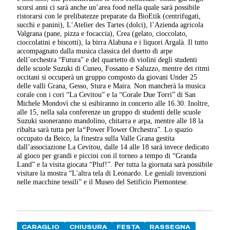
scorsi anni ci sarà anche un’area food nella quale sarà possibile
ristorarsi con le prelibatezze preparate da BioEtik (centrifugati,
succhi e panini), L’Atelier des Tartes (dolci), l’Azienda agricola
Valgrana (pane, pizza e focaccia), Crea (gelato, cioccolato,
cioccolatini e biscotti), la birra Alabuna e i liquori Argalà. Il tutto
accompagnato dalla musica classica del duetto di arpe
dell’orchestra “Futura” e del quartetto di violini degli studenti
delle scuole Suzuki di Cuneo, Fossano e Saluzzo, mentre dei ritmi
occitani si occuperà un gruppo composto da giovani Under 25
delle valli Grana, Gesso, Stura e Maira. Non mancherà la musica
corale con i cori “La Cevitou” e la “Corale Due Torri” di San
Michele Mondovì che si esibiranno in concerto alle 16.30. Inoltre,
alle 15, nella sala conferenze un gruppo di studenti delle scuole
Suzuki suoneranno mandolino, chitarra e arpa, mentre alle 18 la
ribalta sarà tutta per la
“
Power Flower Orchestra”. Lo spazio
occupato da Beico, la finestra sulla Valle Grana gestita
dall’associazione La Cevitou, dalle 14 alle 18 sarà invece dedicato
al gioco per grandi e piccini con il torneo a tempo di “Granda
Land” e la visita giocata “Pluf!”. Per tutta la giornata sarà possibile
visitare la mostra “L'altra tela di Leonardo. Le geniali invenzioni
nelle macchine tessili” e il Museo del Setificio Piemontese.
CARAGLIO
CHIUSURA
FESTA
RASSEGNA