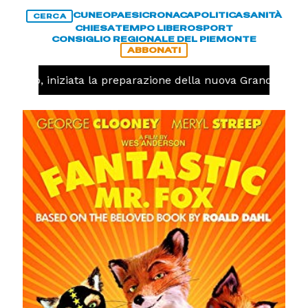
CUNEO
PAESI
CRONACA
POLITICA
SANITÀ
CERCA
CHIESA
TEMPO LIBERO
SPORT
CONSIGLIO REGIONALE DEL PIEMONTE
ABBONATI
lavolo, iniziata la preparazione della nuova Granda Volle