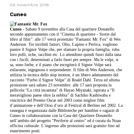
09 novembre 2019
Cuneo
Cuneo
- Sabato 9 novembre alla Casa del quartiere Donatello
secondo appuntamento con il “Cinema di quartiere - Storie dal
libro al film”: alle 17 verrà proiettato “Fantastic Mr. Fox” di Wes
Anderson. Tre terribili fattori, Olio, Lupino e Pertica, vogliono
punire il Signor Volpe che, per sfamare la propria famiglia, ruba
loro polli, oche, tacchini etc. Lo attendono quindi fuori dalla tana
con i fucili, determinati a farlo fuori per sempre. Ma le volpi, si
sa, sono furbe, e il piano che escogiterà il Signor Volpe sarà
esilarante, ingegnoso e sorprendente. Il film di Wes Anderson, che
utilizza la tecnica dello stop motion, è un libero adattamento del
racconto “Furbo il Signor Volpe” di Roald Dahl. Terza ed ultima
proiezione sarà sabato 23 novembre: alle 17 sarà proposta la
pellicola “La città incantata” di Hayao Miyazaki, ispirata a “Il
meraviglioso paese oltre la nebbia” di Sachiko Kashiwaba e
vincitrice del Premio Oscar nel 2003 come miglior film
d’animazione e dell’Orso d’oro al Festival di Berlino nel 2002. La
rassegna è organizzata dalle Biblioteche per bambini e ragazzi di
Cuneo in collaborazione con la Casa del Quartiere Donatello
nell’ambito del progetto “Periferie al centro” ed è curata da Noau
officina culturale.
L’ingresso alle proiezioni sarà gratuito fino ad
esaurimento posti.