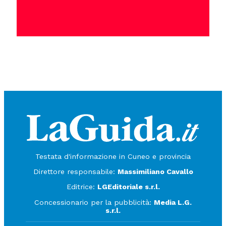
Testata d'informazione in Cuneo e provincia
Direttore responsabile:
Massimiliano Cavallo
Editrice:
LGEditoriale s.r.l.
Concessionario per la pubblicità:
Media L.G.
s.r.l.