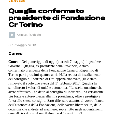
cuneese
Quaglia confermato
presidente di Fondazione
Cr Torino
07 maggio 2019
Cuneo
Cuneo
- Nel pomeriggio di oggi (martedì 7 maggio) il genolese
Giovanni Quaglia, ex presidente della Provincia, è stato
confermato presidente della Fondazione Cassa di Risparmio di
Torino per i prossimi quattro anni. Nella seduta di insediamento
del consiglio di indirizzo di Crt, appena rinnovato, gli è stato
rinnovato il ruolo che aveva dal 1° febbraio 2017. Quaglia ha
sottolineato i valori di unità e autonomia: “La scelta unanime che
avete effettuato - ha detto al consiglio di indirizzo - dà certamente
più forza e autorevolezza alla mia presidenza, oltre a prestigio e
forza allo stesso consiglio. Sarò difensore attento, al vostro fianco,
dell’autonomia della Fondazione, delle vostre libere scelte, delle
decisioni che andrete ad assumere, soprattutto negli appuntamenti
cruciali, tra due anni per il rinnovo del consiglio di