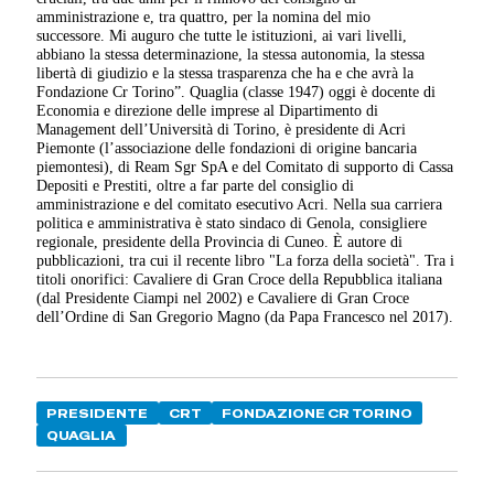
amministrazione e, tra quattro, per la nomina del mio
successore.
Mi auguro
che tutte le istituzioni, ai vari livelli,
abbiano la stessa determinazione, la stessa autonomia, la stessa
libertà di giudizio e la stessa trasparenza che ha e che avrà la
Fondazione Cr Torino”. Quaglia (classe 1947) oggi è docente di
Economia e direzione delle imprese al Dipartimento di
Management dell’Università di Torino, è presidente di Acri
Piemonte (l’associazione delle fondazioni di origine bancaria
piemontesi), di Ream Sgr SpA e del Comitato di supporto di Cassa
Depositi e Prestiti, oltre a far parte del consiglio di
amministrazione e del comitato esecutivo Acri. Nella sua carriera
politica e amministrativa è stato sindaco di Genola, consigliere
regionale, presidente della Provincia di Cuneo. È autore di
pubblicazioni, tra cui il recente libro "La forza della società". Tra i
titoli onorifici: Cavaliere di Gran Croce della Repubblica italiana
(dal Presidente Ciampi nel 2002) e Cavaliere di Gran Croce
dell’Ordine di San Gregorio Magno (da Papa Francesco nel 2017).
PRESIDENTE
CRT
FONDAZIONE CR TORINO
QUAGLIA