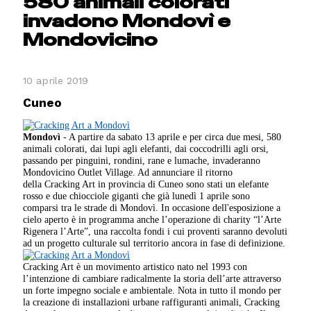
580 animali colorati
invadono Mondovì e
Mondovicino
10 aprile 2019
Cuneo
Mondovì
- A partire da sabato 13 aprile e per circa due mesi, 580
animali colorati, dai lupi agli elefanti, dai coccodrilli agli orsi,
passando per pinguini, rondini, rane e lumache, invaderanno
Mondovicino Outlet Village. Ad annunciare il ritorno
della Cracking Art in provincia di Cuneo sono stati un elefante
rosso e due chiocciole giganti che già lunedì 1 aprile sono
comparsi tra le strade di Mondovì. In occasione dell'esposizione a
cielo aperto è in programma anche l’operazione di charity “l’Arte
Rigenera l’Arte”, una raccolta fondi i cui proventi saranno devoluti
ad un progetto culturale sul territorio ancora in fase di definizione.
Cracking Art è un movimento artistico nato nel 1993 con
l’intenzione di cambiare radicalmente la storia dell’arte attraverso
un forte impegno sociale e ambientale. Nota in tutto il mondo per
la creazione di installazioni urbane raffiguranti animali, Cracking