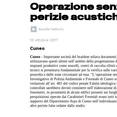
Operazione sen
perizie acustich
13 ottobre 2017
Cuneo
Cuneo
- Importante società del braidese stilava documenti
utilizzavano questi ultimi nell’ambito della progettazione d
impianti produttivi come macelli, centri di raccolta rifiuti
tecnici si presentava fondamentale per la verifica sulle var
prescelta e delle zone circostanti ad essa. “L’operazione s
Investigativo di Polizia Ambientale e Forestale di Cuneo s
violazioni all’art. 481 del codice penale Falsità ideologica 
controllati sarebbero dovuti consistere nell’elaborazione d
fonometri, in prossimità di alcuni edifici presenti sui luog
perquisizioni operate dai Carabinieri Forestali erano tutti i
supporto del Dipartimento Arpa di Cuneo nell’individuazion
altre perizie false redatte dallo studio.