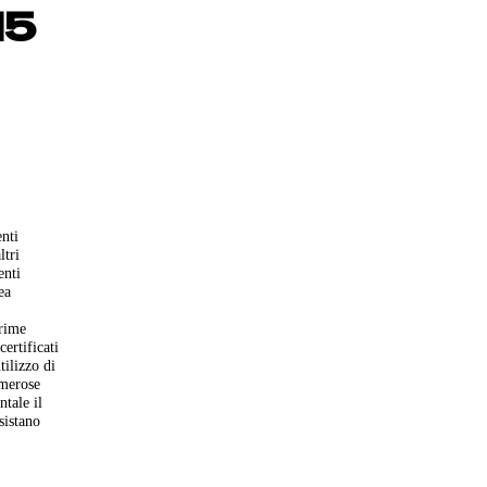
15
enti
ltri
enti
ea
urime
ertificati
tilizzo di
umerose
ntale il
sistano