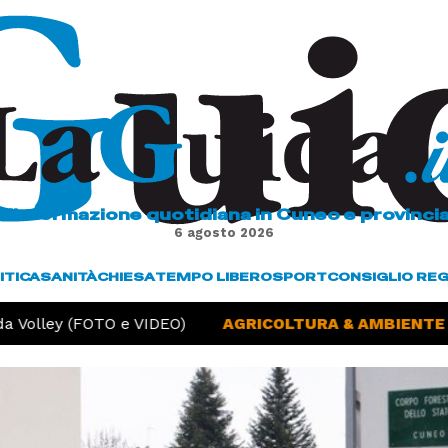
L'informazione quotidiana in Cuneo e provinci
6 agosto 2026
ITICA
SANITÀ
CHIESA
TEMPO LIBERO
SPORT
CONSIGLIO RE
 Volley (FOTO e VIDEO)
AGRICOLTURA & AMBIENTE -