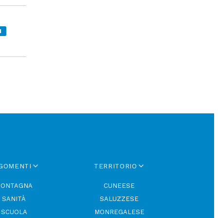
I
GOMENTI
TERRITORIO
ONTAGNA
CUNEESE
SANITÀ
SALUZZESE
SCUOLA
MONREGALESE