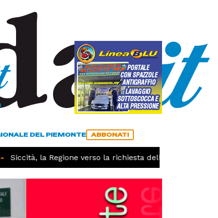
a
ACCEDI
ABBONATI
GIONALE DEL PIEMONTE
ABBONATI
Siccità, la Regione verso la richiesta dello stato di calami