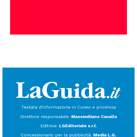
Testata d'informazione in Cuneo e provincia
Direttore responsabile:
Massimiliano Cavallo
Editrice:
LGEditoriale s.r.l.
Concessionario per la pubblicità:
Media L.G.