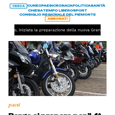
CUNEO
PAESI
CRONACA
POLITICA
SANITÀ
CERCA
CHIESA
TEMPO LIBERO
SPORT
CONSIGLIO REGIONALE DEL PIEMONTE
ABBONATI
llavolo, iniziata la preparazione della nuova Granda Voll
paesi