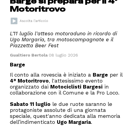
Barge si prepara per il 4°
Motoritrovo
L'11 luglio l'atteso motoraduno in ricordo di
Ugo Margaria, tra motoscampagnate e il
Piazzetta Beer Fest
Gualtiero Bertola
08 luglio 2026
Barge
Il conto alla rovescia è iniziato a
Barge
per il
4° Motoritrovo
, l'attesissimo evento
organizzato dai
Motociclisti Bargesi
in
collaborazione con il Comune e la Pro Loco.
Sabato 11 luglio
le due ruote saranno le
protagoniste assolute di una giornata
speciale, quest'anno dedicata alla memoria
dell’indimenticato
Ugo Margaria
.