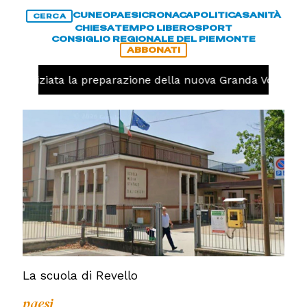
CUNEO
PAESI
CRONACA
POLITICA
SANITÀ
CERCA
CHIESA
TEMPO LIBERO
SPORT
CONSIGLIO REGIONALE DEL PIEMONTE
ABBONATI
lo, iniziata la preparazione della nuova Granda Volley (F
La scuola di Revello
paesi