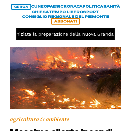
CUNEO
PAESI
CRONACA
POLITICA
SANITÀ
CERCA
CHIESA
TEMPO LIBERO
SPORT
CONSIGLIO REGIONALE DEL PIEMONTE
ABBONATI
volo, iniziata la preparazione della nuova Granda Volley 
agricoltura & ambiente