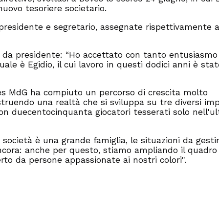
nuovo tesoriere societario.
-presidente e segretario, assegnate rispettivamente 
i da presidente: “Ho accettato con tanto entusiasmo
ale è Egidio, il cui lavoro in questi dodici anni è sta
ves MdG ha compiuto un percorso di crescita molto
struendo una realtà che si sviluppa su tre diversi imp
on duecentocinquanta giocatori tesserati solo nell'u
 società è una grande famiglia, le situazioni da gesti
ncora: anche per questo, stiamo ampliando il quadro
erto da persone appassionate ai nostri colori".