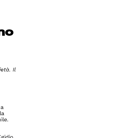
no
età. Il
a
la
ile.
Egidio