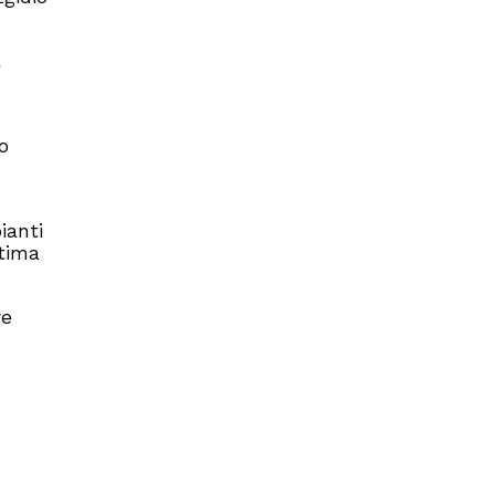
a
to
ianti
ltima
re