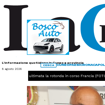
HOME
CONTATTI
L'informazione quotidiana in Cuneo e provincia
CUNEO
PAESI
CRONACA
POL
CERCA
8 agosto 2026
EO -
Cuneo, ultimata la rotonda in corso Francia (FOTO)