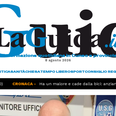
L'informazione quotidiana in Cuneo e provinci
8 agosto 2026
ITICA
SANITÀ
CHIESA
TEMPO LIBERO
SPORT
CONSIGLIO RE
CRONACA -
Ha un malore e cade dalla bici: anziano