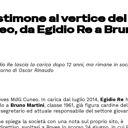
stimone al vertice del
o, da Egidio Re a Bru
dio Re lascia la carica dopo 12 anni, ma rimane in soci
itorno di Oscar Rinaudo
 Boves MdG Cuneo.
In carica dal luglio 2014,
Egidio Re
h
olo a
Bruno Martini
, classe 1961, già figura cardine del
, segretario ed attuale responsabile del settore giovan
e spiega la società con una nota sul proprio sito, è
irettivo, svoltasi a Boves lo scorso 24 giugno, in cui 