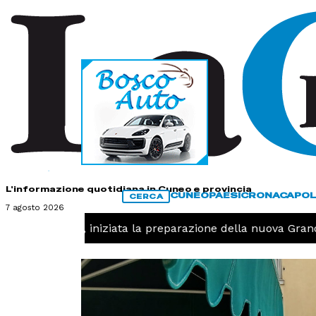
HOME
CONTATTI
L'informazione quotidiana in Cuneo e provincia
CUNEO
PAESI
CRONACA
POL
CERCA
7 agosto 2026
T -
Pallavolo, iniziata la preparazione della nuova Grand