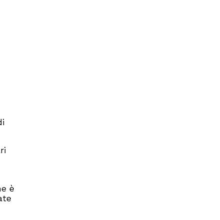
di
ri
ne è
ate