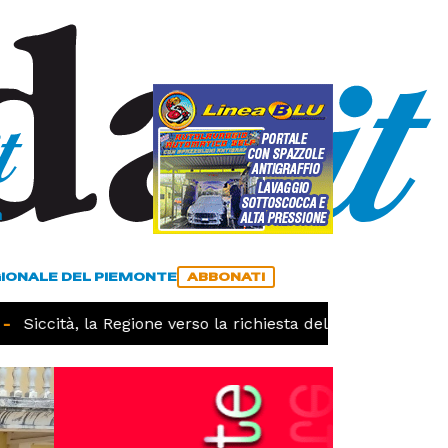
a
ACCEDI
ABBONATI
GIONALE DEL PIEMONTE
ABBONATI
Siccità, la Regione verso la richiesta dello stato di calam