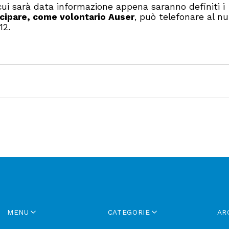
cui sarà data informazione appena saranno definiti i
ecipare, come volontario Auser
, può telefonare al n
12.
MENU
CATEGORIE
AR