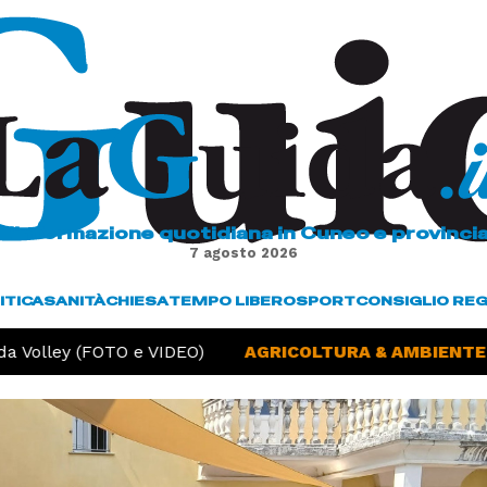
L'informazione quotidiana in Cuneo e provinci
7 agosto 2026
ITICA
SANITÀ
CHIESA
TEMPO LIBERO
SPORT
CONSIGLIO RE
a Volley (FOTO e VIDEO)
AGRICOLTURA & AMBIENTE -