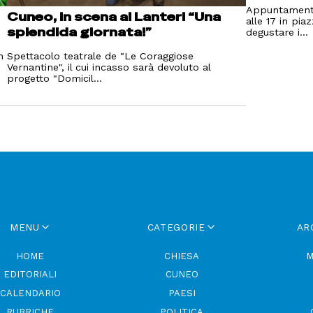
Appuntamento
Cuneo, in scena al Lanteri “Una
alle 17 in pia
splendida giornata!”
degustare i...
n
Spettacolo teatrale de "Le Coraggiose
Vernantine", il cui incasso sarà devoluto al
progetto "Domicil...
MENU
CATEGORIE
AR
HOME
CHIESA
M
EDITORIALI
CUNEO
CALENDARIO
PAESI
RUBRICHE
POLITICA