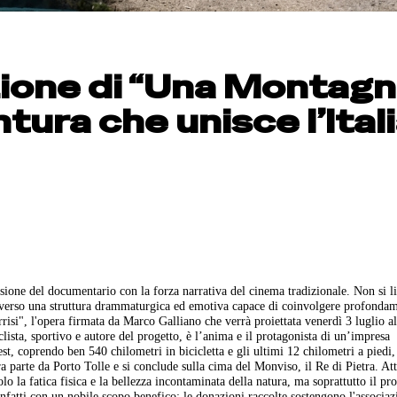
zione di “Una Montag
ntura che unisce l’Ital
sione del documentario con la forza narrativa del cinema tradizionale. Non si l
traverso una struttura drammaturgica ed emotiva capace di coinvolgere profonda
isi", l'opera firmata da Marco Galliano che verrà proiettata venerdì 3 luglio al
lista, sportivo e autore del progetto, è l’anima e il protagonista di un’impresa
vest, coprendo ben 540 chilometri in bicicletta e gli ultimi 12 chilometri a piedi,
ra parte da Porto Tolle e si conclude sulla cima del Monviso, il Re di Pietra. At
 la fatica fisica e la bellezza incontaminata della natura, ma soprattutto il pr
infatti con un nobile scopo benefico: le donazioni raccolte sostengono l'associaz