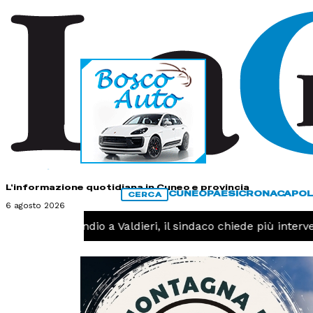
HOME
CONTATTI
L'informazione quotidiana in Cuneo e provincia
CUNEO
PAESI
CRONACA
POL
CERCA
6 agosto 2026
NACA -
Incendio a Valdieri, il sindaco chiede più interventi