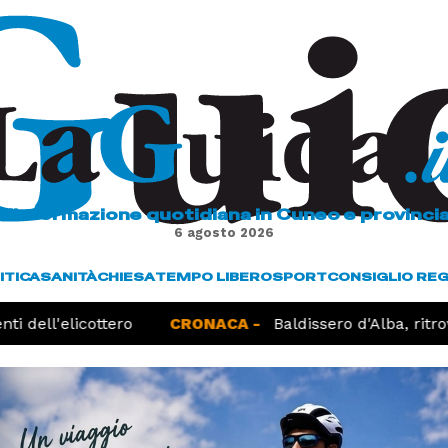
L'informazione quotidiana in Cuneo e provinci
6 agosto 2026
ITICA
SANITÀ
CHIESA
TEMPO LIBERO
SPORT
CONSIGLIO RE
 dell'elicottero
CRONACA -
Baldissero d'Alba, ritrov