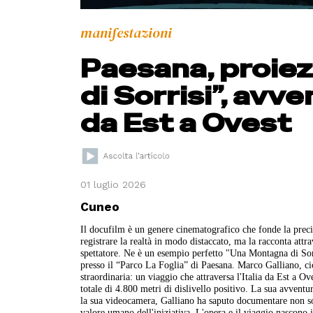
manifestazioni
Paesana, proie
di Sorrisi”, avve
da Est a Ovest
01 luglio 2026
Cuneo
Il docufilm è un genere cinematografico che fonde la preci
registrare la realtà in modo distaccato, ma la racconta at
spettatore. Ne è un esempio perfetto "Una Montagna di Sorr
presso il “Parco La Foglia” di Paesana. Marco Galliano, cic
straordinaria: un viaggio che attraversa l'Italia da Est a O
totale di 4.800 metri di dislivello positivo. La sua avventu
la sua videocamera, Galliano ha saputo documentare non solo
valore umano dell'iniziativa. L'opera e il viaggio nascono 