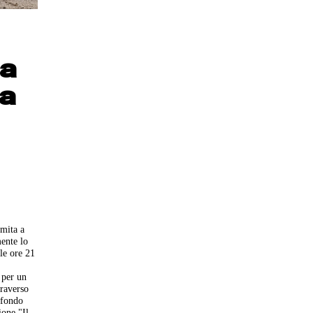
na
ia
imita a
mente lo
le ore 21
 per un
traverso
ofondo
ione "Il