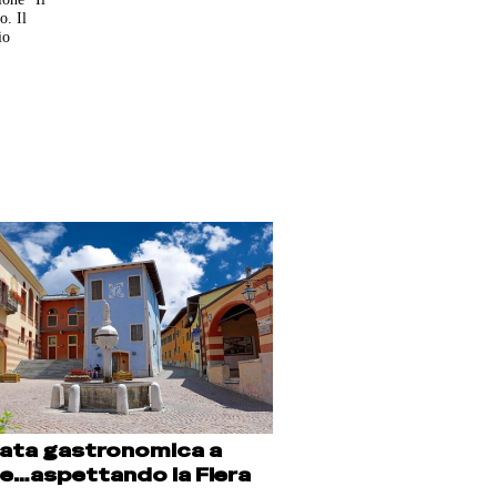
o. Il
io
ata gastronomica a
e…aspettando la Fiera