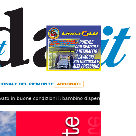
a
ACCEDI
ABBONATI
GIONALE DEL PIEMONTE
ABBONATI
ato in buone condizioni il bambino disperso
CRONACA 