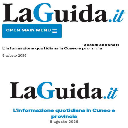
OPEN MAIN MENU
HOME
CONTATTI
accedi
abbonati
L'informazione quotidiana in Cuneo e provincia
8 agosto 2026
L'informazione quotidiana in Cuneo e
provincia
8 agosto 2026