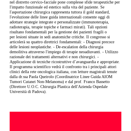
nel distretto cervico-facciale pone complesse sfide terapeutiche per
l'impatto funzionale ed estetico sulla vita del paziente. Se
l'asportazione chirurgica rappresenta tuttora il gold standard,
l'evoluzione delle linee guida internazionali consente oggi di
adottare strategie integrate e personalizzate (immunoterapia,
radioterapia, terapie topiche e farmaci mirati). Tali opzioni
risultano fondamentali per la gestione dei pazienti fragili o
per lesioni situate in sedi anatomiche critiche. Il congresso si
articolerà su quattro direttrici fondamentali: - Diagnosi precoce
delle lesioni neoplastiche. - De-escalation della chirurgia
demolitiva attraverso l'impiego di terapie neoadiuvanti. - Utilizzo
razionale dei trattamenti alternativi e non chirurgici. -
Applicazione di tecniche ricostruttive d’avanguardia e appropriate.
Il programma scientifico vedrà il confronto tra i principali attori
clinici della rete oncologica italiana, con letture magistrali tenute
dalla dr.ssa Paola Queirolo (Coordinatrice Linee Guida AIOM
Tumori Cutanei Non-Melanoma) e dal prof. Franco Bassetto
(Direttore U.O.C. Chirurgia Plastica dell'Azienda Ospedale
Università di Padova).