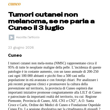
cuneo
Tumori cutanei non
melanoma, se ne parla a
Cuneo il 3 luglio
23 giugno 2026
Cuneo
I tumori cutanei non mela-noma (NMSC) rappresentano circa il
95% di tutte le neoplasie maligne della pelle. L’incidenza di queste
patologie è in costante aumento, con un tasso annuale di 200-250
casi ogni 100.000 abitanti e picchi fino a 500 casi nella
popolazione in età avanzata e con fototipi chiari. Per analizzare i
più recenti progressi clinici e promuovere la cultura della
prevenzione sul territorio, la provincia di Cuneo ospiterà due
importanti iniziative promosse congiuntamente alla LILT di Cuneo
e patrocinate da importanti realtà del territorio, tra cui: Regione
Piemonte, Provincia di Cuneo, ASL CN1 e CN2”, A.O. Santa
Croce e Carle, Ordine dei Medici di Cuneo e Fondazione Ospedale
Cuneo Ets. La sessione divulgativa per la cittadinanza di giovedì 2