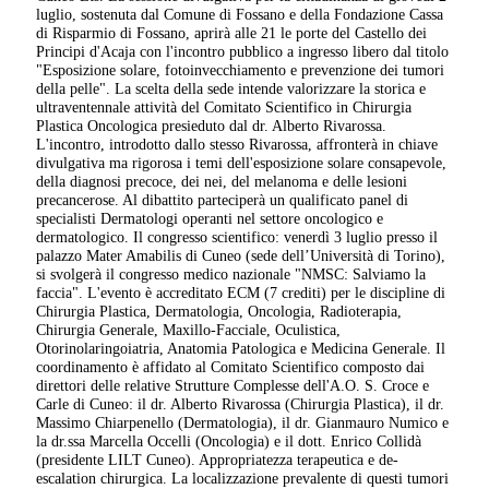
luglio, sostenuta dal Comune di Fossano e della Fondazione Cassa
di Risparmio di Fossano, aprirà alle 21 le porte del Castello dei
Principi d'Acaja con l'incontro pubblico a ingresso libero dal titolo
"Esposizione solare, fotoinvecchiamento e prevenzione dei tumori
della pelle". La scelta della sede intende valorizzare la storica e
ultraventennale attività del Comitato Scientifico in Chirurgia
Plastica Oncologica presieduto dal dr. Alberto Rivarossa.
L'incontro, introdotto dallo stesso Rivarossa, affronterà in chiave
divulgativa ma rigorosa i temi dell'esposizione solare consapevole,
della diagnosi precoce, dei nei, del melanoma e delle lesioni
precancerose. Al dibattito parteciperà un qualificato panel di
specialisti Dermatologi operanti nel settore oncologico e
dermatologico. Il congresso scientifico: venerdì 3 luglio presso il
palazzo Mater Amabilis di Cuneo (sede dell’Università di Torino),
si svolgerà il congresso medico nazionale "NMSC: Salviamo la
faccia". L'evento è accreditato ECM (7 crediti) per le discipline di
Chirurgia Plastica, Dermatologia, Oncologia, Radioterapia,
Chirurgia Generale, Maxillo-Facciale, Oculistica,
Otorinolaringoiatria, Anatomia Patologica e Medicina Generale. Il
coordinamento è affidato al Comitato Scientifico composto dai
direttori delle relative Strutture Complesse dell'A.O. S. Croce e
Carle di Cuneo: il dr. Alberto Rivarossa (Chirurgia Plastica), il dr.
Massimo Chiarpenello (Dermatologia), il dr. Gianmauro Numico e
la dr.ssa Marcella Occelli (Oncologia) e il dott. Enrico Collidà
(presidente LILT Cuneo). Appropriatezza terapeutica e de-
escalation chirurgica. La localizzazione prevalente di questi tumori