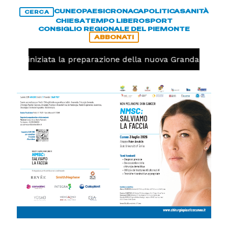
CUNEO
PAESI
CRONACA
POLITICA
SANITÀ
CERCA
CHIESA
TEMPO LIBERO
SPORT
CONSIGLIO REGIONALE DEL PIEMONTE
ABBONATI
avolo, iniziata la preparazione della nuova Granda Volley 