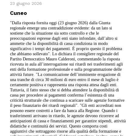
23 giugno 2026
Cuneo
"Dalla risposta fornita oggi (23 giugno 2026) dalla Giunta
regionale emerge una contraddizione evidente: da un lato si
sostiene che la situazione sia sotto controllo e che le
preoccupazioni espresse dagli enti siano infondate, dall’altro si
ammette che la disponibilità di cassa condiziona in modo
significativo i tempi dei pagamenti. È proprio questo il problema
che abbiamo sollevato". Lo dichiara il consigliere regionale del
Partito Democratico Mauro Calderoni, commentando la risposta
ricevuta in aula all’interrogazione sui ritardi nei trasferimenti agli
enti della formazione professionale e sulla programmazione delle
attività future. "La comunicazione dell’imminente erogazione di
una tranche di circa 30 milioni di euro entro il mese di luglio è
certamente positiva e rappresenta una risposta attesa dagli enti.
Tuttavia, il fatto stesso che si debba attendere la disponibilità di
cassa per procedere ai pagamenti conferma l’esistenza di una
criticità strutturale che continua a scaricare sulle agenzie formative
il peso finanziario dei ritardi regionali". "Gli enti accreditati non
possono essere costretti a fare da banca alla Regione. Quando i
trasferimenti arrivano in ritardo, le agenzie devono ricorrere ad
anticipazioni di cassa e finanziamenti per garantire stipendi, attività
didattiche e continuità dei servizi. Questo comporta costi
aggiuntivi che sottraggono risorse alla qualità della formazione e