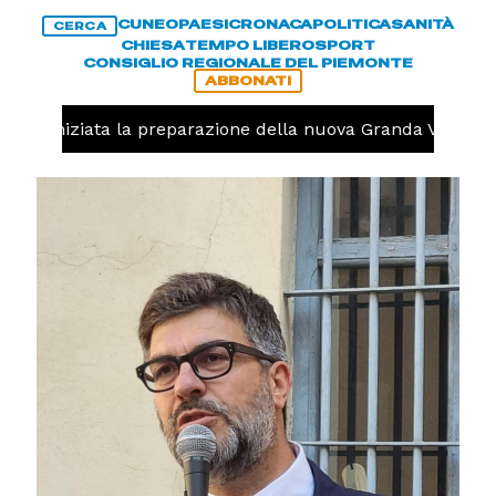
CUNEO
PAESI
CRONACA
POLITICA
SANITÀ
CERCA
CHIESA
TEMPO LIBERO
SPORT
CONSIGLIO REGIONALE DEL PIEMONTE
ABBONATI
olo, iniziata la preparazione della nuova Granda Volley (