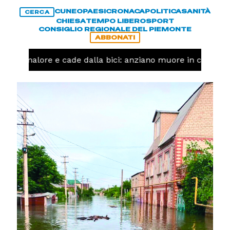
CUNEO
PAESI
CRONACA
POLITICA
SANITÀ
CERCA
CHIESA
TEMPO LIBERO
SPORT
CONSIGLIO REGIONALE DEL PIEMONTE
ABBONATI
 un malore e cade dalla bici: anziano muore in corso Niz