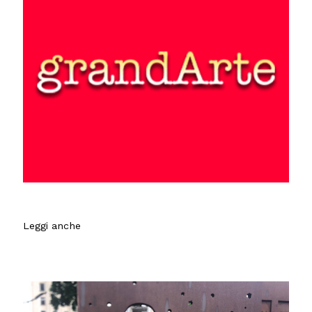
Non accontentandoci delle immagini che scorrono ogni giorno ai
telegiornali proviamo ad andare oltre la cronaca per avvicinarci
alla realtà concreta di chi vive la guerra sulla propria pelle. Lo
facciamo attraverso la testimonianza di una famiglia di Kherson,
una delle città simbolo del conflitto in Ucraina. Divisa dal fronte
come una noce spezzata a metà, Kherson sorge nel sud del Paese a
ridosso delle linee di combattimento. Ha conosciuto l’occupazione
russa, la successiva riconquista da parte delle forze ucraine e
continua a vivere sotto la minaccia costante di bombardamenti e
Leggi anche
attacchi con droni. Attraverso il racconto di Simoneentriamo nella
quotidianità di chi convive ogni giorno con il rumore delle
esplosioni, la paura e l’incertezza. In questa parte del Paese, la vita
è resa ancora più difficile dalla vicinanza delle postazioni russe. I
droni colpiscono frequentemente obiettivi civili in quello che molti
abitanti definiscono ormai un “safari umano”: una vera e propria
caccia all’uomo che incombe sulle strade, nei quartieri e nella vita