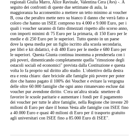
regionali Giulia Marro, Alice Ravinale, Valentina Cera (Avs) -. A
seguito dei confronti di queste due settimane di aula, la
maggioranza ha acconsentito a mettere un tetto minimo ai voucher
B, cosa che peraltro mette nero su bianco il danno che verrà fatto a
coloro che hanno un ISEE compreso tra 4.000 e 9.000 Euro, per i
quali i voucher saranno di fatto dimezzati rispetto allo scorso anno,
con importi minimi di 75 Euro per la primaria, di 150 Euro per le
medie e di 250 Euro per le superiori. Tutto questo in un paese
dove la spesa media per un figlio iscritto alla scuola secondaria,
per libri e kit didattici, è di 480 Euro per le medie e 680 Euro per
le superiori. Questa Giunta continua insomma a prendersela con i
più poveri, dimenticando completamente quella "rimozione degli
ostacoli sociali ed economici" prevista dalla Costituzione e questa
volta lo fa proprio sul diritto allo studio. L'obiettivo della destra
era e resta chiaro: dare briciole alle famiglie più povere per poter
dire che hanno pagato il 100% dei Voucher e evitare la vergogna
delle oltre 60.000 famiglie che ogni anno rimanevano escluse dai
voucher pur avendone diritto. C'era un'altra strada: smettere di
favorire le scuole paritarie e aumentare i fondi per il pagamento
dei voucher per tutte le altre famiglie, nella Regione che investe 20
milioni di Euro per dare il bonus Vesta alle famiglie con ISEE fino
a 40.000 Euro e quasi 40 milioni di Euro per il trasporto gratuito
agli universitari con ISEE fino a 85.000 Euro di ISEE".