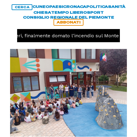
CUNEO
PAESI
CRONACA
POLITICA
SANITÀ
CERCA
CHIESA
TEMPO LIBERO
SPORT
CONSIGLIO REGIONALE DEL PIEMONTE
ABBONATI
Valdieri, finalmente domato l'incendio sul Monte Piastra