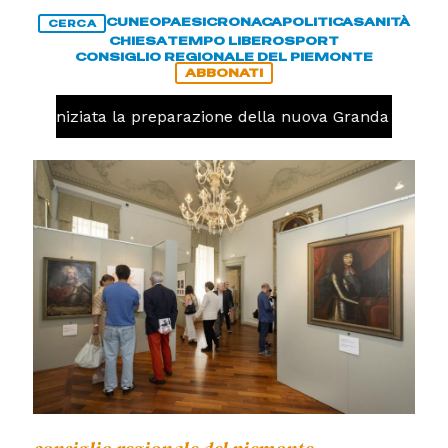
CUNEO
PAESI
CRONACA
POLITICA
SANITÀ
CERCA
CHIESA
TEMPO LIBERO
SPORT
CONSIGLIO REGIONALE DEL PIEMONTE
ABBONATI
avolo, iniziata la preparazione della nuova Granda Volley 