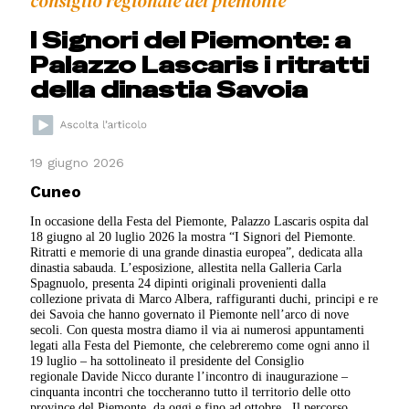
consiglio regionale del piemonte
I Signori del Piemonte: a
Palazzo Lascaris i ritratti
della dinastia Savoia
19 giugno 2026
Cuneo
In occasione della Festa del Piemonte, Palazzo Lascaris ospita dal
18 giugno al 20 luglio 2026 la mostra “I Signori del Piemonte.
Ritratti e memorie di una grande dinastia europea”, dedicata alla
dinastia sabauda. L’esposizione, allestita nella Galleria Carla
Spagnuolo, presenta 24 dipinti originali provenienti dalla
collezione privata di Marco Albera, raffiguranti duchi, principi e re
dei Savoia che hanno governato il Piemonte nell’arco di nove
secoli. Con questa mostra diamo il via ai numerosi appuntamenti
legati alla Festa del Piemonte, che celebreremo come ogni anno il
19 luglio – ha sottolineato il presidente del Consiglio
regionale Davide Nicco durante l’incontro di inaugurazione –
cinquanta incontri che toccheranno tutto il territorio delle otto
province del Piemonte, da oggi e fino ad ottobre. Il percorso