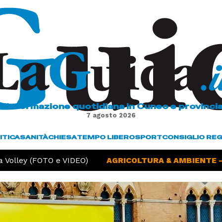
L'informazione quotidiana in Cuneo e provinci
7 agosto 2026
ITICA
SANITÀ
CHIESA
TEMPO LIBERO
SPORT
CONSIGLIO RE
ey (FOTO e VIDEO)
AGRICOLTURA & AMBIENTE -
Sicci