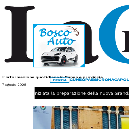
HOME
CONTATTI
L'informazione quotidiana in Cuneo e provincia
CUNEO
PAESI
CRONACA
POL
CERCA
7 agosto 2026
llavolo, iniziata la preparazione della nuova Granda Voll