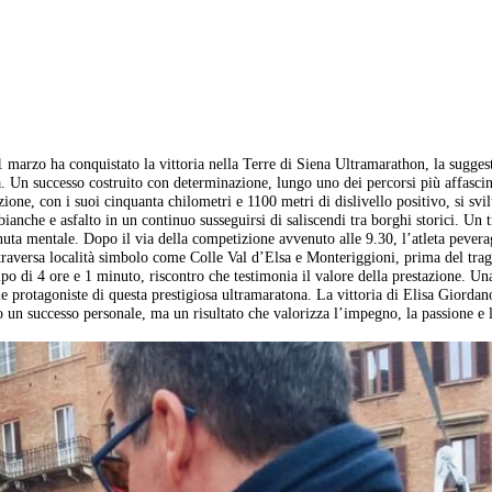
 marzo ha conquistato la vittoria nella Terre di Siena Ultramarathon, la sugges
 Un successo costruito con determinazione, lungo uno dei percorsi più affascin
one, con i suoi cinquanta chilometri e 1100 metri di dislivello positivo, si svi
bianche e asfalto in un continuo susseguirsi di saliscendi tra borghi storici. Un t
tenuta mentale. Dopo il via della competizione avvenuto alle 9.30, l’atleta pever
attraversa località simbolo come Colle Val d’Elsa e Monteriggioni, prima del tra
po di 4 ore e 1 minuto, riscontro che testimonia il valore della prestazione. Un
e protagoniste di questa prestigiosa ultramaratona. La vittoria di Elisa Giordano
 un successo personale, ma un risultato che valorizza l’impegno, la passione e 