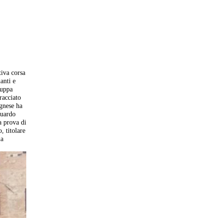
tiva corsa
anti e
luppa
racciato
agnese ha
guardo
a prova di
, titolare
la