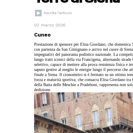
02 marzo 2026
Cuneo
Prestazione di spessore per Elisa Giordano, che domenica 1
con partenza da San Gimignano e arrivo nel cuore di Siena.
impegnativi del panorama podistico nazionale. La competizi
lungo tratti iconici della via Francigena, alternando strade 
selettivo, capace di mettere alla prova resistenza fisica e 
saputo gestire al meglio le energie lungo il percorso che 
finale a Siena. Il cronometro si è fermato su un ottimo tem
forza e maturità sportiva, che consacra Elisa Giordano tra l
della Baita delle Meschie a Pradeboni, rappresenta non solo
dedizione.