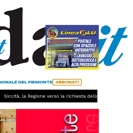
a
ACCEDI
ABBONATI
GIONALE DEL PIEMONTE
ABBONATI
tà, la Regione verso la richiesta dello stato di calamità nat