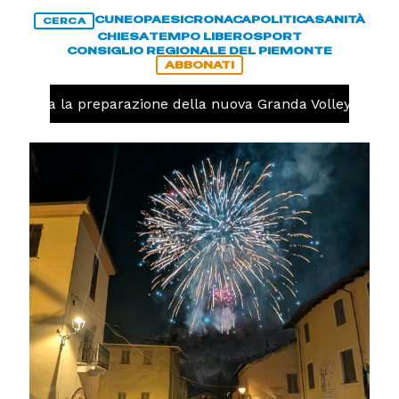
CUNEO
PAESI
CRONACA
POLITICA
SANITÀ
CERCA
CHIESA
TEMPO LIBERO
SPORT
CONSIGLIO REGIONALE DEL PIEMONTE
ABBONATI
a la preparazione della nuova Granda Volley (FOTO e VIDEO)