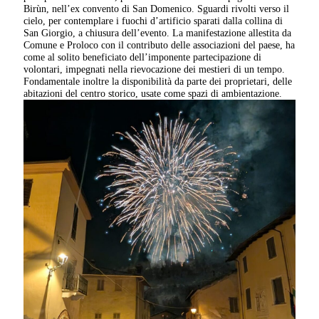
Birùn, nell’ex convento di San Domenico. Sguardi rivolti verso il
cielo, per contemplare i fuochi d’artificio sparati dalla collina di
San Giorgio, a chiusura dell’evento. La manifestazione allestita da
Comune e Proloco con il contributo delle associazioni del paese, ha
come al solito beneficiato dell’imponente partecipazione di
volontari, impegnati nella rievocazione dei mestieri di un tempo.
Fondamentale inoltre la disponibilità da parte dei proprietari, delle
abitazioni del centro storico, usate come spazi di ambientazione.