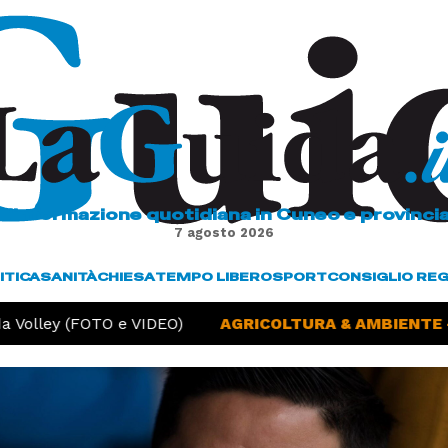
L'informazione quotidiana in Cuneo e provinci
7 agosto 2026
ITICA
SANITÀ
CHIESA
TEMPO LIBERO
SPORT
CONSIGLIO RE
Volley (FOTO e VIDEO)
AGRICOLTURA & AMBIENTE -
S