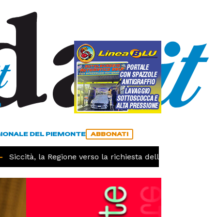
a
ACCEDI
ABBONATI
GIONALE DEL PIEMONTE
ABBONATI
iccità, la Regione verso la richiesta dello stato di calamit