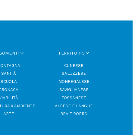
ensibili
utare.
GOMENTI
TERRITORIO
ONTAGNA
CUNEESE
SANITÀ
SALUZZESE
SCUOLA
MONREGALESE
CRONACA
SAVIGLIANESE
VIABILITÀ
FOSSANESE
TURA & AMBIENTE
ALBESE E LANGHE
ARTE
BRA E ROERO