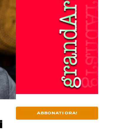
ABBONATI ORA!
i