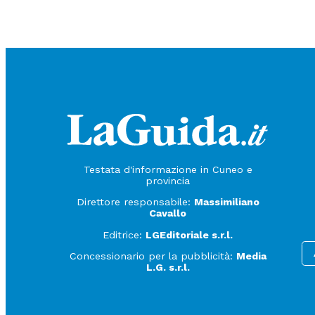
quindi all’ondata di cambiamenti in corso in altri Paesi del
anche ai venti che soffiano dalla Casa Bianca a Washingto
presidenziali in Brasile e in Colombia e il rischio di un’o
Testata d'informazione in Cuneo e
provincia
Direttore responsabile:
Massimiliano
Cavallo
Editrice:
LGEditoriale s.r.l.
Concessionario per la pubblicità:
Media
L.G. s.r.l.