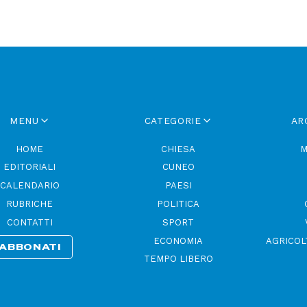
l’ America Latina, sempre più orientati a destra o estrema destra e sempre più s
n: Argentina, Ecuador, El Salvador, Bolivia… Nel 2026 sono previste elezioni
ndata sempre più scura sul Continente latino-americano è, ahimé, da non sottoval
MENU
CATEGORIE
AR
HOME
CHIESA
M
EDITORIALI
CUNEO
CALENDARIO
PAESI
RUBRICHE
POLITICA
CONTATTI
SPORT
ECONOMIA
AGRICOL
ABBONATI
TEMPO LIBERO