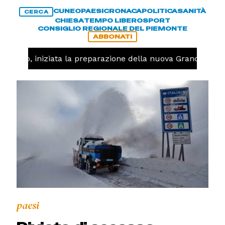
CUNEO
PAESI
CRONACA
POLITICA
SANITÀ
CERCA
CHIESA
TEMPO LIBERO
SPORT
CONSIGLIO REGIONALE DEL PIEMONTE
ABBONATI
lavolo, iniziata la preparazione della nuova Granda Volle
paesi