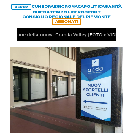
CUNEO
PAESI
CRONACA
POLITICA
SANITÀ
CERCA
CHIESA
TEMPO LIBERO
SPORT
CONSIGLIO REGIONALE DEL PIEMONTE
ABBONATI
reparazione della nuova Granda Volley (FOTO e VIDEO)