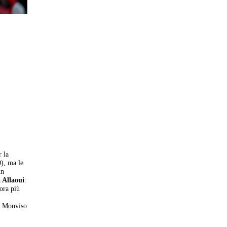
r la
), ma le
in
 Allaoui
:
ora più
il Monviso