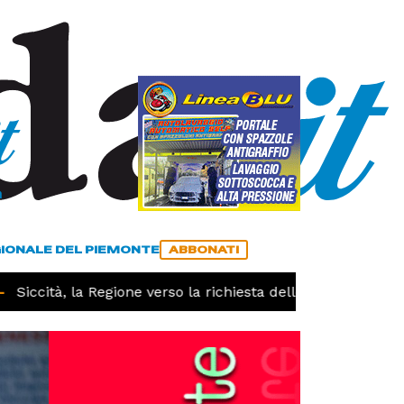
a
ACCEDI
ABBONATI
GIONALE DEL PIEMONTE
ABBONATI
iccità, la Regione verso la richiesta dello stato di calamit