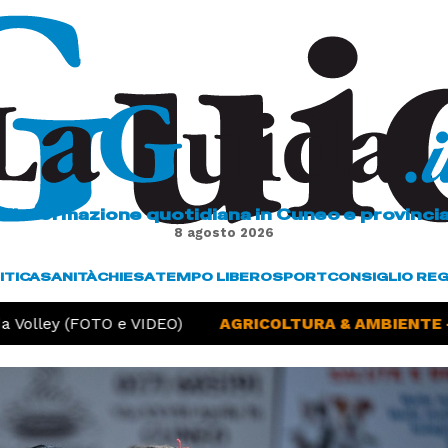
L'informazione quotidiana in Cuneo e provinci
8 agosto 2026
ITICA
SANITÀ
CHIESA
TEMPO LIBERO
SPORT
CONSIGLIO RE
Volley (FOTO e VIDEO)
AGRICOLTURA & AMBIENTE -
S