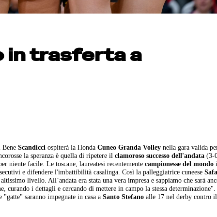
in trasferta a
el Bene
Scandicci
ospiterà la Honda
Cuneo Granda Volley
nella gara valida pe
corosse la speranza è quella di ripetere il
clamoroso successo dell'andata
(3-0
per niente facile. Le toscane, laureatesi recentemente
campionesse del mondo
ecutivi e difendere l'imbattibilità casalinga. Così la palleggiatrice cuneese
Safa
altissimo livello. All’andata era stata una vera impresa e sappiamo che sarà anc
ne, curando i dettagli e cercando di mettere in campo la stessa determinazione".
 "gatte" saranno impegnate in casa a
Santo Stefano
alle 17 nel derby contro 