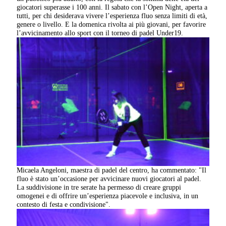
giocatori superasse i 100 anni. Il sabato con l’Open Night, aperta a
tutti, per chi desiderava vivere l’esperienza fluo senza limiti di età,
genere o livello. E la domenica rivolta ai più giovani, per favorire
l’avvicinamento allo sport con il torneo di padel Under19.
Micaela Angeloni, maestra di padel del centro, ha commentato: "Il
fluo è stato un’occasione per avvicinare nuovi giocatori al padel.
La suddivisione in tre serate ha permesso di creare gruppi
omogenei e di offrire un’esperienza piacevole e inclusiva, in un
contesto di festa e condivisione".