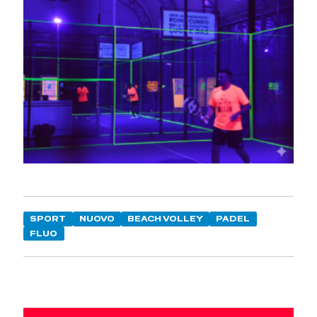
SPORT
NUOVO
BEACH VOLLEY
PADEL
FLUO