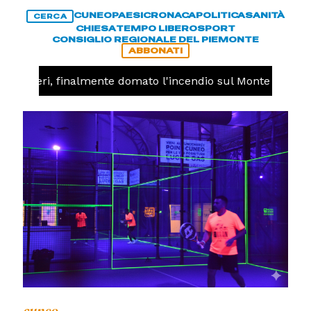
CUNEO
PAESI
CRONACA
POLITICA
SANITÀ
CERCA
CHIESA
TEMPO LIBERO
SPORT
CONSIGLIO REGIONALE DEL PIEMONTE
ABBONATI
aldieri, finalmente domato l'incendio sul Monte Piastra