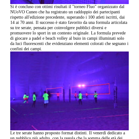
Si è concluso con ottimi risultati il "torneo Fluo" organizzato dal
NUoVO Cuneo che ha registrato un raddoppio dei partecipanti
rispetto all'edizione precedente, superando i 100 atleti iscritti, dai
14 ai 70 anni. Il successo è stato favorito da una formula articolata
su tre serate, pensata per coinvolgere pubblici diversi e
promuovere lo sport in un contesto originale. La formula prevede
di giocare a padel e beach volley al buio in campi illuminati solo
da luci fluorescenti che evidenziano elementi colorati che segnano i
confini dei campi.
Le tre serate hanno proposto format distinti. Il venerdì dedicato a
un pubblico più adulto, con la regola che la somma delle età dei