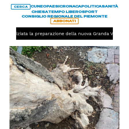
CUNEO
PAESI
CRONACA
POLITICA
SANITÀ
CERCA
CHIESA
TEMPO LIBERO
SPORT
CONSIGLIO REGIONALE DEL PIEMONTE
ABBONATI
olo, iniziata la preparazione della nuova Granda Volley (