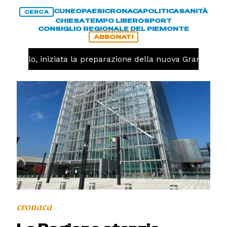
CUNEO
PAESI
CRONACA
POLITICA
SANITÀ
CERCA
CHIESA
TEMPO LIBERO
SPORT
CONSIGLIO REGIONALE DEL PIEMONTE
ABBONATI
allavolo, iniziata la preparazione della nuova Granda Voll
cronaca