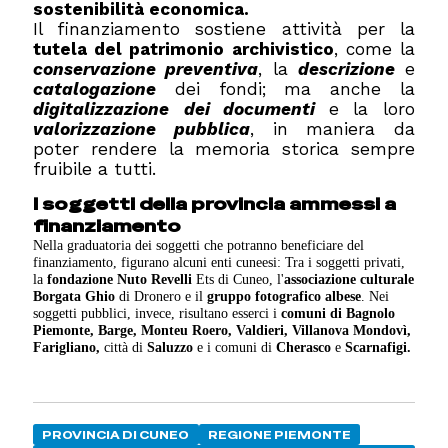
sostenibilità economica.
Il finanziamento sostiene attività per la
tutela del patrimonio archivistico
, come la
conservazione preventiva
, la
descrizione
e
catalogazione
dei fondi; ma anche la
digitalizzazione
dei documenti
e la loro
valorizzazione pubblica
, in maniera da
poter rendere la memoria storica sempre
fruibile a tutti.
I soggetti della provincia ammessi a
finanziamento
Nella graduatoria dei soggetti che potranno beneficiare del
finanziamento, figurano alcuni enti cuneesi: Tra i soggetti privati,
la
fondazione Nuto Revelli
Ets di Cuneo, l'
associazione culturale
Borgata Ghio
di Dronero e il
gruppo fotografico albese
. Nei
soggetti pubblici, invece, risultano esserci i
comuni di Bagnolo
Piemonte, Barge, Monteu Roero, Valdieri, Villanova Mondovì,
Farigliano,
città di
Saluzzo
e i comuni di
Cherasco
e
Scarnafigi.
PROVINCIA DI CUNEO
REGIONE PIEMONTE