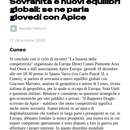
Sovranità e nuovi equilibri
globali: se ne parla
giovedì con Apice
17 dicembre 2025
Cuneo
Si conclude così il ciclo di incontri “La bussola della
competitività” organizzato da Europe Direct Cuneo Piemonte Area
Sud Ovest e dall’associazione Apice Europa: giovedì 18 dicembre
alle ore 18.30 presso lo Spazio Varco (via Carlo Pascal 5L a
Cuneo), si parlerà di sovranità e nuovi equilibri globali con
Giacomo Mariotto, analista di geopolitica e autore di Limes, rivista
italiana di geopolitica, per la quale si occupa di Europa, Stati Uniti
e questioni militari. Relatore e consulente su questioni strategiche e
geo-economiche per enti pubblici e privati. "Il Rapporto Draghi -
scrivono da Apice - stabilisce che meno competitività significa
anche meno sovranità. Siamo entrati in un’epoca di
deglobalizzazione che tradisce in larga parte i presupposti su cui, in
Europa, abbiamo fondato la nostra prosperità: una nuova era in cui
imperi competono apertamente e sono disposti a fare la guerra per
affermare i propri interessi. In questo disordine mondiale