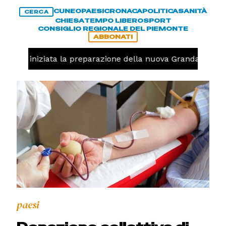
CUNEO
PAESI
CRONACA
POLITICA
SANITÀ
CERCA
CHIESA
TEMPO LIBERO
SPORT
CONSIGLIO REGIONALE DEL PIEMONTE
ABBONATI
avolo, iniziata la preparazione della nuova Granda Volley
paesi