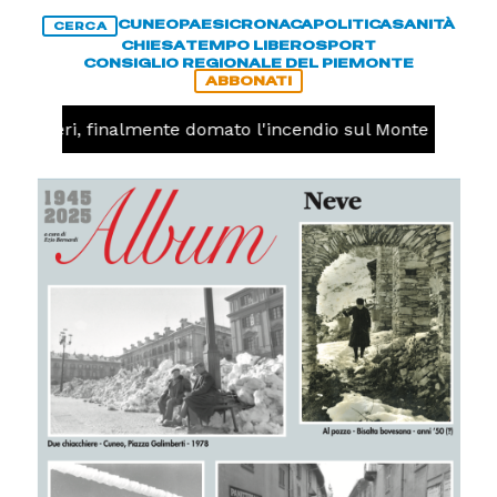
CUNEO
PAESI
CRONACA
POLITICA
SANITÀ
CERCA
CHIESA
TEMPO LIBERO
SPORT
CONSIGLIO REGIONALE DEL PIEMONTE
ABBONATI
Valdieri, finalmente domato l'incendio sul Monte Piastra