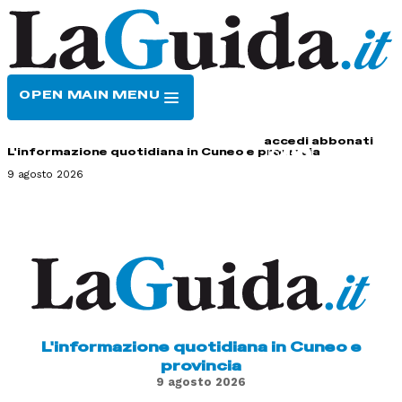
OPEN MAIN MENU
HOME
CONTATTI
accedi
abbonati
L'informazione quotidiana in Cuneo e provincia
9 agosto 2026
L'informazione quotidiana in Cuneo e
provincia
9 agosto 2026