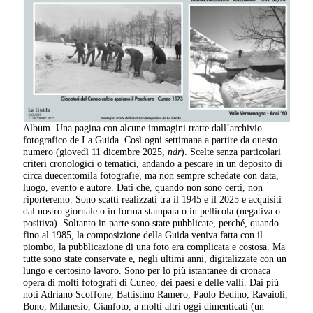
Album. Una pagina con alcune immagini tratte dall’archivio
fotografico de La Guida. Così ogni settimana a partire da questo
numero (giovedì 11 dicembre 2025,
ndr
). Scelte senza particolari
criteri cronologici o tematici, andando a pescare in un deposito di
circa duecentomila fotografie, ma non sempre schedate con data,
luogo, evento e autore. Dati che, quando non sono certi, non
riporteremo. Sono scatti realizzati tra il 1945 e il 2025 e acquisiti
dal nostro giornale o in forma stampata o in pellicola (negativa o
positiva). Soltanto in parte sono state pubblicate, perché, quando
fino al 1985, la composizione della Guida veniva fatta con il
piombo, la pubblicazione di una foto era complicata e costosa. Ma
tutte sono state conservate e, negli ultimi anni, digitalizzate con un
lungo e certosino lavoro. Sono per lo più istantanee di cronaca
opera di molti fotografi di Cuneo, dei paesi e delle valli. Dai più
noti Adriano Scoffone, Battistino Ramero, Paolo Bedino, Ravaioli,
Bono, Milanesio, Gianfoto, a molti altri oggi dimenticati (un