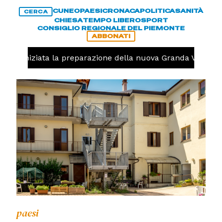
CUNEO
PAESI
CRONACA
POLITICA
SANITÀ
CERCA
CHIESA
TEMPO LIBERO
SPORT
CONSIGLIO REGIONALE DEL PIEMONTE
ABBONATI
olo, iniziata la preparazione della nuova Granda Volley (
paesi