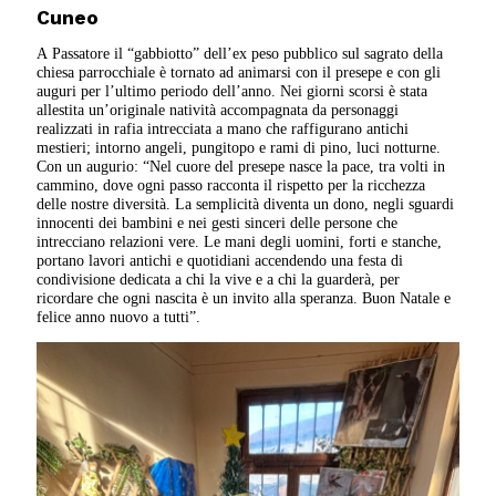
Cuneo
A Passatore il “gabbiotto” dell’ex peso pubblico sul sagrato della
chiesa parrocchiale è tornato ad animarsi con il presepe e con gli
auguri per l’ultimo periodo dell’anno. Nei giorni scorsi è stata
allestita un’originale natività accompagnata da personaggi
realizzati in rafia intrecciata a mano che raffigurano antichi
mestieri; intorno angeli, pungitopo e rami di pino, luci notturne.
Con un augurio: “Nel cuore del presepe nasce la pace, tra volti in
cammino, dove ogni passo racconta il rispetto per la ricchezza
delle nostre diversità. La semplicità diventa un dono, negli sguardi
innocenti dei bambini e nei gesti sinceri delle persone che
intrecciano relazioni vere. Le mani degli uomini, forti e stanche,
portano lavori antichi e quotidiani accendendo una festa di
condivisione dedicata a chi la vive e a chi la guarderà, per
ricordare che ogni nascita è un invito alla speranza. Buon Natale e
felice anno nuovo a tutti”.