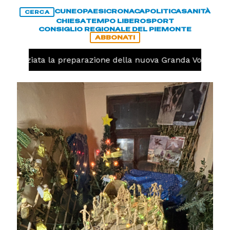
CUNEO
PAESI
CRONACA
POLITICA
SANITÀ
CERCA
CHIESA
TEMPO LIBERO
SPORT
CONSIGLIO REGIONALE DEL PIEMONTE
ABBONATI
, iniziata la preparazione della nuova Granda Volley (FOT