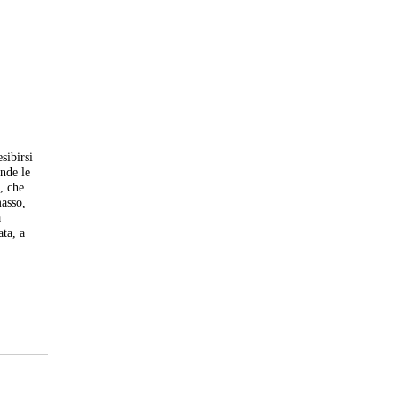
sibirsi
nde le
, che
masso,
a
ta, a