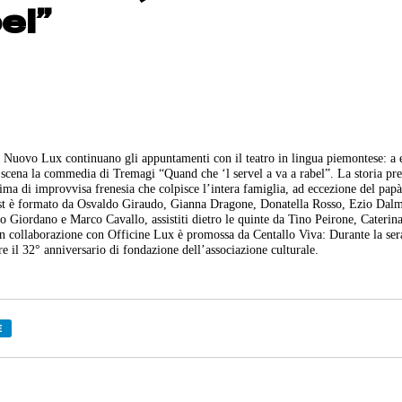
el”
a Nuovo Lux continuano gli appuntamenti con il teatro in lingua piemontese: a e
 scena la commedia di Tremagi “Quand che ‘l servel a va a rabel”. La storia pre
ima di improvvisa frenesia che colpisce l’intera famiglia, ad eccezione del papà
 cast è formato da Osvaldo Giraudo, Gianna Dragone, Donatella Rosso, Ezio Dal
o Giordano e Marco Cavallo, assistiti dietro le quinte da Tino Peirone, Caterin
n collaborazione con Officine Lux è promossa da Centallo Viva: Durante la sera
re il 32° anniversario di fondazione dell’associazione culturale.
E