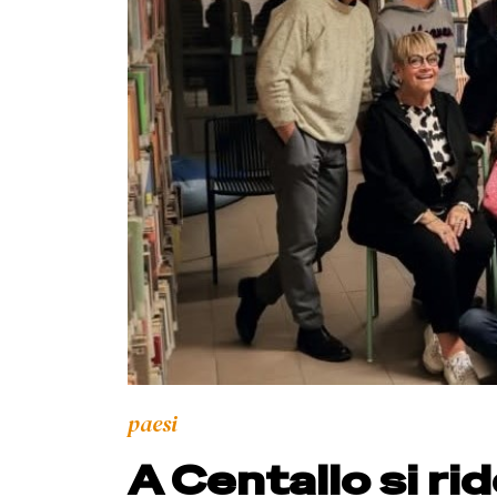
paesi
A Centallo si ri