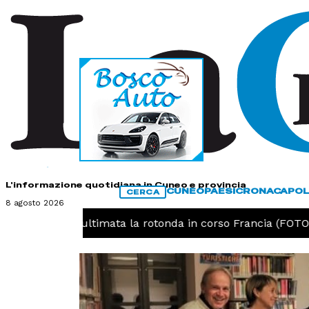
HOME
CONTATTI
L'informazione quotidiana in Cuneo e provincia
CUNEO
PAESI
CRONACA
POL
CERCA
8 agosto 2026
O -
Cuneo, ultimata la rotonda in corso Francia (FOTO)