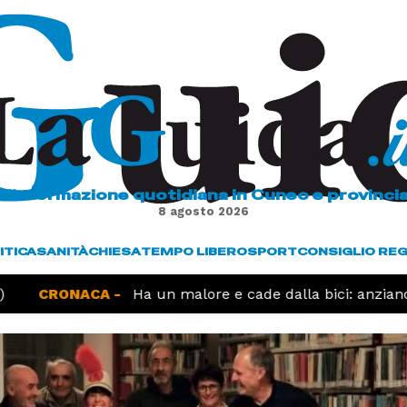
L'informazione quotidiana in Cuneo e provinci
8 agosto 2026
ITICA
SANITÀ
CHIESA
TEMPO LIBERO
SPORT
CONSIGLIO RE
CRONACA -
Ha un malore e cade dalla bici: anziano 