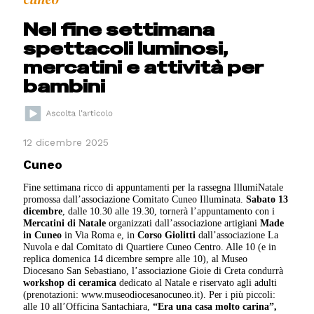
Nel fine settimana
spettacoli luminosi,
mercatini e attività per
bambini
12 dicembre 2025
Cuneo
Fine settimana ricco di appuntamenti per la rassegna IllumiNatale
promossa dall’associazione Comitato Cuneo Illuminata.
Sabato 13
dicembre
, dalle 10.30 alle 19.30, tornerà l’appuntamento con i
Mercatini di Natale
organizzati dall’associazione artigiani
Made
in Cuneo
in Via Roma e, in
Corso Giolitti
dall’associazione La
Nuvola e dal Comitato di Quartiere Cuneo Centro. Alle 10 (e in
replica domenica 14 dicembre sempre alle 10), al Museo
Diocesano San Sebastiano, l’associazione Gioie di Creta condurrà
workshop di ceramica
dedicato al Natale e riservato agli adulti
(prenotazioni: www.museodiocesanocuneo.it). Per i più piccoli:
alle 10 all’Officina Santachiara,
“Era una casa molto carina”,