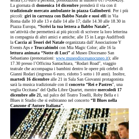
serata (55 euro a persona, prenotazioni al numero 0171-690420).
La giornata di
domenica 14 dicembre
prenderà il via con il
tradizionale mercato ambulante in piazza Galimberti
. Per i più
piccoli:
giri in carrozza con Babbo Natale e suoi elfi
in Via
Roma dalle 10 alle 13 e dalle 14 alle 17; dalle 14.30 alle 18.30 in
Piazza Europa,
“Scrivi la tua lettera a Babbo Natale”,
un’attività che permetterà ai più piccoli di scrivere la loro letterina
in compagnia di altri amici e amiche; alle 15 in Largo Audiffredi
la
Caccia ai Tesori del Natale
organizzata dall’Associazione Y
Events Aps e
Truccabimbi
con Mia Magic Color; alle 16 la
lettura animata “Notte di Luci”
al Museo Diocesano San
Sebastiano (prenotazioni:
www.museodiocesanocuneo.it
); alle
17.30 presso l’Officina Santachiara, “Rodari Road”, viaggio
teatrale che accompagna i bambini dentro le opere più celebri di
Gianni Rodari (ingresso 6 euro, ridotto 5 sotto i 10 anni). Inoltre,
m
artedì 16 dicembre
alle 21 in Sala San Giovanni protagonista
sarà la musica tradizionale con il
concerto “Rei e Pastres
”, una
veglia Occitana” del QuBa Libre Quartet, mentre
mercoledì 17
dicembre alle 21,
sul palco del Teatro Toselli, Roby Bella e i
Blues it Studio che si esibiranno nel concerto
“Il Blues nella
Canzone d’Autore Italiana”.