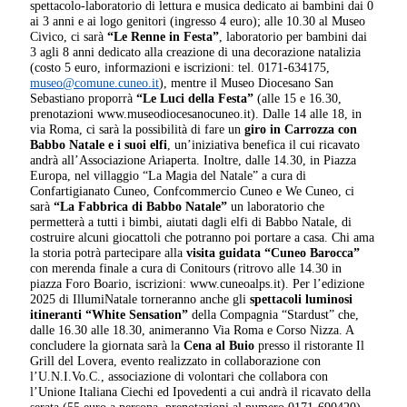
spettacolo-laboratorio di lettura e musica dedicato ai bambini dai 0
ai 3 anni e ai logo genitori (ingresso 4 euro); alle 10.30 al Museo
Civico, ci sarà
“Le Renne in Festa”
, laboratorio per bambini dai
3 agli 8 anni dedicato alla creazione di una decorazione natalizia
(costo 5 euro, informazioni e iscrizioni: tel. 0171-634175,
museo@comune.cuneo.it
), mentre il Museo Diocesano San
Sebastiano proporrà
“Le Luci della Festa”
(alle 15 e 16.30,
prenotazioni www.museodiocesanocuneo.it). Dalle 14 alle 18, in
via Roma, ci sarà la possibilità di fare un
giro in Carrozza con
Babbo Natale e i suoi elfi
, un’iniziativa benefica il cui ricavato
andrà all’Associazione Ariaperta. Inoltre, dalle 14.30, in Piazza
Europa, nel villaggio “La Magia del Natale” a cura di
Confartigianato Cuneo, Confcommercio Cuneo e We Cuneo, ci
sarà
“La Fabbrica di Babbo Natale”
un laboratorio che
permetterà a tutti i bimbi, aiutati dagli elfi di Babbo Natale, di
costruire alcuni giocattoli che potranno poi portare a casa. Chi ama
la storia potrà partecipare alla
visita guidata “Cuneo Barocca”
con merenda finale a cura di Conitours (ritrovo alle 14.30 in
piazza Foro Boario, iscrizioni: www.cuneoalps.it). Per l’edizione
2025 di IllumiNatale torneranno anche gli
spettacoli luminosi
itineranti “White Sensation”
della Compagnia “Stardust” che,
dalle 16.30 alle 18.30, animeranno Via Roma e Corso Nizza. A
concludere la giornata sarà la
Cena al Buio
presso il ristorante Il
Grill del Lovera, evento realizzato in collaborazione con
l’U.N.I.Vo.C., associazione di volontari che collabora con
l’Unione Italiana Ciechi ed Ipovedenti a cui andrà il ricavato della