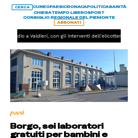
CUNEO
PAESI
CRONACA
POLITICA
SANITÀ
CERCA
CHIESA
TEMPO LIBERO
SPORT
CONSIGLIO REGIONALE DEL PIEMONTE
ABBONATI
Incendio a Valdieri, con gli interventi dell'elicottero ogg
paesi
Borgo, sei laboratori
gratuiti per bambini e