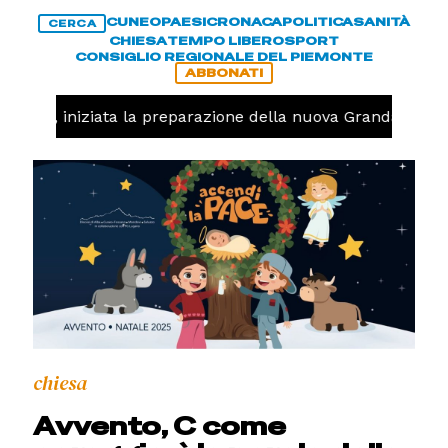
CUNEO
PAESI
CRONACA
POLITICA
SANITÀ
CERCA
CHIESA
TEMPO LIBERO
SPORT
CONSIGLIO REGIONALE DEL PIEMONTE
ABBONATI
lavolo, iniziata la preparazione della nuova Granda Volley
chiesa
Avvento, C come