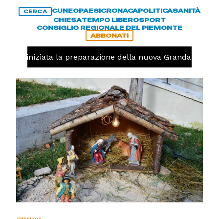
CUNEO
PAESI
CRONACA
POLITICA
SANITÀ
CERCA
CHIESA
TEMPO LIBERO
SPORT
CONSIGLIO REGIONALE DEL PIEMONTE
ABBONATI
volo, iniziata la preparazione della nuova Granda Volley 