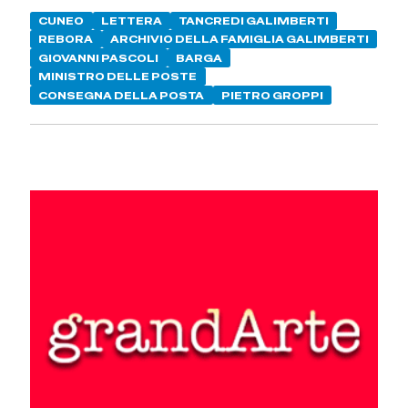
CUNEO
LETTERA
TANCREDI GALIMBERTI
REBORA
ARCHIVIO DELLA FAMIGLIA GALIMBERTI
GIOVANNI PASCOLI
BARGA
MINISTRO DELLE POSTE
CONSEGNA DELLA POSTA
PIETRO GROPPI
Giovanni Pascoli (1903) Chi frequenta l’archivio della famiglia
Galimberti non se ne sorprende: erano talmente numerosi e fitti i
rapporti che Alice Schanzer e Tancredi Galimberti (senior)
intrecciavano con il mondo politico e culturale italiano che spesso
si nota che, anche se non si muovevano molto da Cuneo,