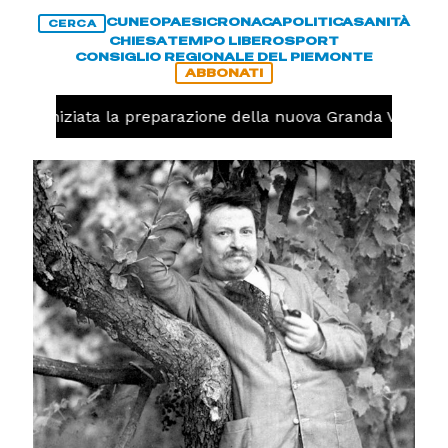
CUNEO
PAESI
CRONACA
POLITICA
SANITÀ
CERCA
CHIESA
TEMPO LIBERO
SPORT
CONSIGLIO REGIONALE DEL PIEMONTE
ABBONATI
volo, iniziata la preparazione della nuova Granda Volley (