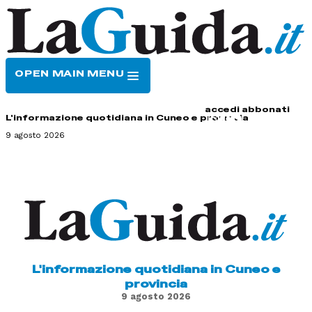
OPEN MAIN MENU
HOME
CONTATTI
accedi
abbonati
L'informazione quotidiana in Cuneo e provincia
9 agosto 2026
L'informazione quotidiana in Cuneo e
provincia
9 agosto 2026