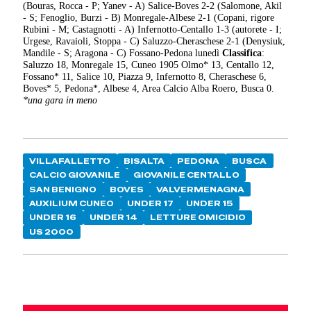
(Bouras, Rocca - P; Yanev - A) Salice-Boves 2-2 (Salomone, Akil
- S; Fenoglio, Burzi - B) Monregale-Albese 2-1 (Copani, rigore
Rubini - M; Castagnotti - A) Infernotto-Centallo 1-3 (autorete - I;
Urgese, Ravaioli, Stoppa - C) Saluzzo-Cheraschese 2-1 (Denysiuk,
Mandile - S; Aragona - C) Fossano-Pedona lunedì
Classifica
:
Saluzzo 18, Monregale 15, Cuneo 1905 Olmo* 13, Centallo 12,
Fossano* 11, Salice 10, Piazza 9, Infernotto 8, Cheraschese 6,
Boves* 5, Pedona*, Albese 4, Area Calcio Alba Roero, Busca 0.
*una gara in meno
VILLAFALLETTO
BISALTA
PEDONA
BUSCA
CALCIO GIOVANILE
GIOVANILE CENTALLO
SAN BENIGNO
BOVES
VALVERMENAGNA
AUXILIUM CUNEO
UNDER 17
UNDER 15
UNDER 16
UNDER 14
LETTURE OMICIDIO
US 2000