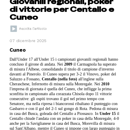
Giovanili regionali, poker
di vittorie per Centallo e
Cuneo
07 dicembre 2025
Cuneo
Dall'Under 17 all'Under 15 i campionati giovanili regionali hanno
concluso il girone di andata. Nei
2009
il Carmagnola ha superato
di misura l'Albese, consolidando il titolo di campione d'inverno
davanti al Pinerolo. Il Cuneo supera per 3-2 il Vinovo, poker del
Saluzzo a Fossano,
Centallo (nella foto)
all'inglese sulla
Cheraschese, Infernotto di misura sulla Monregale. Nei
2010
l'impresa di giornata è quella del Cuneo, che infligge la prima
sconfitta in campionato alla corazzata Chisola dopo 11 vittorie
consecutive: gli ospiti trovano il gol nel primo tempo con
Senatore, ma nella ripresa i biancorossi ribaltano il punteggio con
Gasbarro e con il gol del 2-1 sul gongo di Rota. Pedona di misura
in casa del Busca, goleada del Centallo a Piossasco. In
Under 15
il
Centallo chiude l'andata con un poker in casa della Monregale, 4-0
anche per la Saviglianese in casa del Busca, Morevilla di misura
sul Sant'Albano, mentre il Cuneo si impone con largo punteggio in