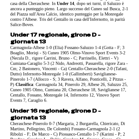
casa della Cheraschese. In
Under 14
, dopo sei turni, il Saluzzo è
ancora a punteggio pieno. Largo successo del Cuneo sul Busca, 2-1
del Piazza sull'Area Calcio, identico punteggio per la Monregale
contro l'Albese. Tris del Centallo in casa dell'Infernotto, in parità
Salice-Boves.
Under 17 regionale, girone D -
giornata 13
Carmagnola-Albese 1-0 (Elia) Fossano-Saluzzo 1-4 (Gotta - F; 3
Boaglio, Moriqi - S) Cuneo 1905 Olmo-Vinovo Sport Events 3-2
(Necula D., rigore Carrini, Bruno - C; Parrinello, Elettri - V)
Cumiana-Caraglio 5-3 (2 Nido, Andreotti, Passarella, rigore Zara -
Cm; 2 Bastonero, Vincenti - Ca) Centallo-Cheraschese 2-0 (Tafani,
Dutto) Infernotto-Monregale 1-0 (Gallimberti) Saviglianese-
Pinerolo 1-7 (Allocco - S; 3 Ravera, Alfano, Ponticelli, 2 Pitzus -
P)
Classifica
: Carmagnola 34, Pinerolo 29, Albese 26, Saluzzo 25,
Cuneo 1905 Olmo, Cumiana 20, Cheraschese 18, Saviglianese 17,
Centallo, Fossano, Monregale 14, Infernotto 12, Vinovo Sport
Events 7, Caraglio 6.
Under 16 regionale, girone D -
giornata 13
Cheraschese-Pinerolo 0-7 (Margaria, 2 Burgarella, Chiericato, Di
Martino, Pellegrino, De Colombi) Fossano-Carmagnola 2-1 (2
Ribolzi - F; De Marco - C) Piossasco-Centallo 1-7 (Karimi - P; 2