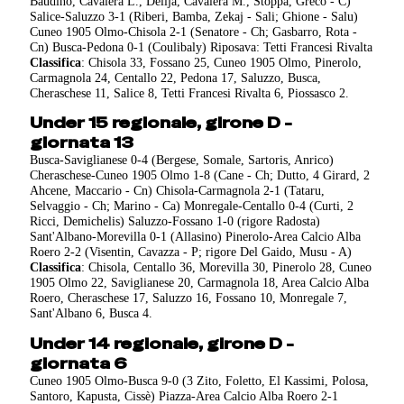
Baudino, Cavalera L., Delija, Cavalera M., Stoppa, Greco - C)
Salice-Saluzzo 3-1 (Riberi, Bamba, Zekaj - Sali; Ghione - Salu)
Cuneo 1905 Olmo-Chisola 2-1 (Senatore - Ch; Gasbarro, Rota -
Cn) Busca-Pedona 0-1 (Coulibaly) Riposava: Tetti Francesi Rivalta
Classifica
: Chisola 33, Fossano 25, Cuneo 1905 Olmo, Pinerolo,
Carmagnola 24, Centallo 22, Pedona 17, Saluzzo, Busca,
Cheraschese 11, Salice 8, Tetti Francesi Rivalta 6, Piossasco 2.
Under 15 regionale, girone D -
giornata 13
Busca-Saviglianese 0-4 (Bergese, Somale, Sartoris, Anrico)
Cheraschese-Cuneo 1905 Olmo 1-8 (Cane - Ch; Dutto, 4 Girard, 2
Ahcene, Maccario - Cn) Chisola-Carmagnola 2-1 (Tataru,
Selvaggio - Ch; Marino - Ca) Monregale-Centallo 0-4 (Curti, 2
Ricci, Demichelis) Saluzzo-Fossano 1-0 (rigore Radosta)
Sant'Albano-Morevilla 0-1 (Allasino) Pinerolo-Area Calcio Alba
Roero 2-2 (Visentin, Cavazza - P; rigore Del Gaido, Musu - A)
Classifica
: Chisola, Centallo 36, Morevilla 30, Pinerolo 28, Cuneo
1905 Olmo 22, Saviglianese 20, Carmagnola 18, Area Calcio Alba
Roero, Cheraschese 17, Saluzzo 16, Fossano 10, Monregale 7,
Sant'Albano 6, Busca 4.
Under 14 regionale, girone D -
giornata 6
Cuneo 1905 Olmo-Busca 9-0 (3 Zito, Foletto, El Kassimi, Polosa,
Santoro, Kapusta, Cissè) Piazza-Area Calcio Alba Roero 2-1